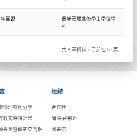
學年實習
農場管理進修學士學位學
程
共
8
筆資料，目前在
1
/1頁
畫
連結
術倫理案例分享
合作社
等教育深耕計畫
蘭潭招待所
師專長暨研究查詢系
圖書館