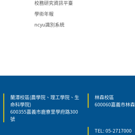
校務研究資訊平臺
學術年報
ncyu識別系統
:::
蘭潭校區(農學院、理工學院、生
林森校區
命科學院)
600060嘉義市林
600355嘉義市鹿寮里學府路300
號
TEL: 05-2717000