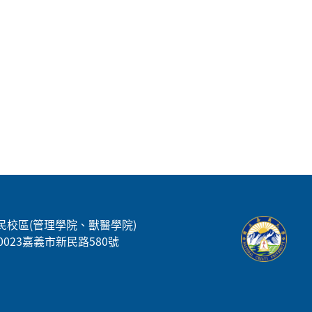
民校區(管理學院、獸醫學院)
00023嘉義市新民路580號