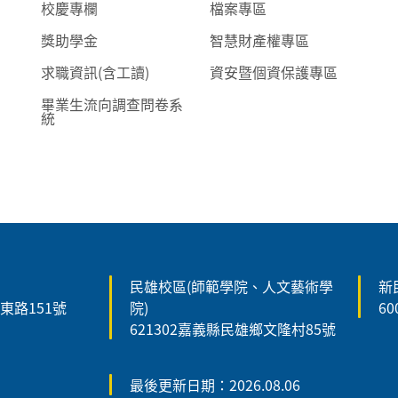
校慶專欄
檔案專區
獎助學金
智慧財產權專區
求職資訊(含工讀)
資安暨個資保護專區
畢業生流向調查問卷系
統
民雄校區(師範學院、人文藝術學
新
森東路151號
院)
6
621302嘉義縣民雄鄉文隆村85號
最後更新日期：2026.08.06