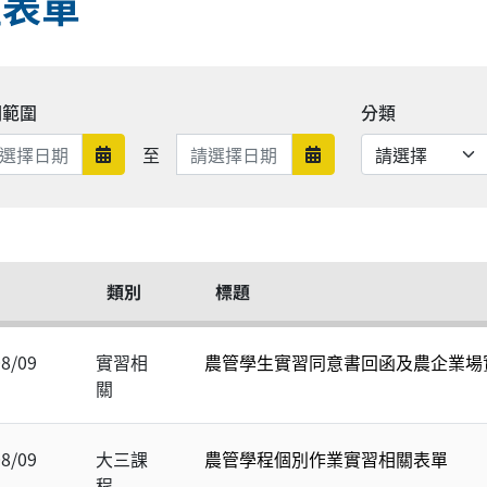
程表單
期範圍
分類
日期範圍結束
至
日期範圍開始
日期範圍結束
類別
標題
08/09
實習相
農管學生實習同意書回函及農企業場
關
08/09
大三課
農管學程個別作業實習相關表單
程