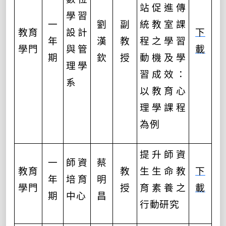
站促進傳
學習
一
劉
副
統教室課
教育
設計
下
年
漢
教
程之學習
學門
與管
載
期
欽
授
動機及學
理學
習成效：
系
以教育心
理學課程
為例
提升師資
一
師資
蔡
教育
教
生生命教
下
年
培育
明
學門
授
育素養之
載
期
中心
昌
行動研究