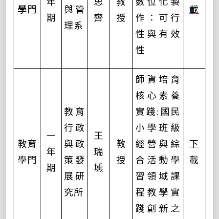
年
思
教
數位化製
學門
與管
載
期
齊
授
作：可行
理系
性與有效
性
師資培育
核心素養
教育
實踐
:
國民
行政
小學班級
一
王
教育
與政
教
經營與綜
下
年
瑞
學門
策發
授
合活動學
載
期
壎
展研
習領域課
究所
程教學實
踐創新之