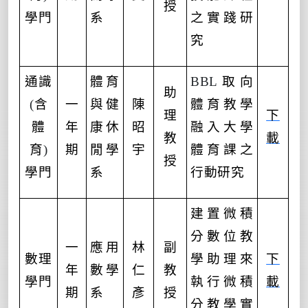
授
學門
系
之實踐研
究
通識
體育
BBL
取向
助
(
含
一
與健
陳
體育教學
理
下
體
年
康休
昭
融入大學
教
載
育
)
期
閒學
宇
體育課之
授
學門
系
行動研究
建置微積
分數位教
一
應用
林
副
數理
學助理來
下
年
數學
仁
教
學門
執行微積
載
期
系
彥
授
分教學實