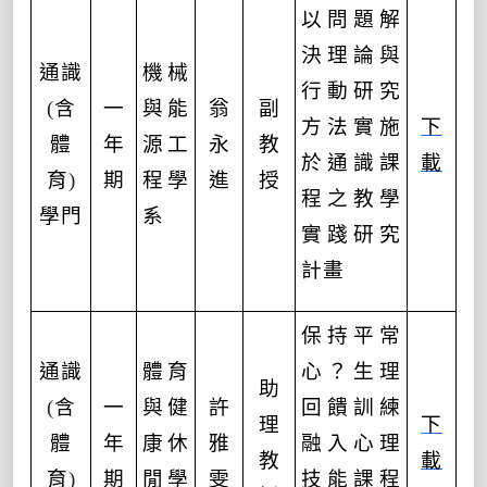
以問題解
決理論與
通識
機械
行動研究
(
含
一
與能
翁
副
方法實施
下
體
年
源工
永
教
於通識課
載
育
)
期
程學
進
授
程之教學
學門
系
實踐研究
計畫
保持平常
通識
體育
心？生理
助
(
含
一
與健
許
回饋訓練
理
下
體
年
康休
雅
融入心理
教
載
育
)
期
閒學
雯
技能課程