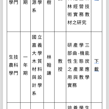
學門
期
源學
樹
林經營技
系
術實務教
材之研究
國立
嘉義
研產學三
大學
部曲
-
機能
生技
一
林
木質
教
性生態炭
下
農科
年
翰
材料
授
之產業應
載
學門
期
謙
與設
用與教學
計學
實務
系
培養學生