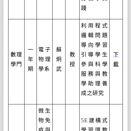
踐
利用程式
邏輯問題
導向學習
一
電子
蘇
數理
教
引導學生
下
年
物理
炯
學門
授
參與科學
載
期
學系
武
服務與教
學助理養
成之研究
微生
物免
5E
建構式
疫與
學習環教