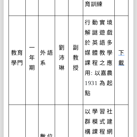
育訓練
行動實境
解謎遊戲
於英語多
一
劉
副
教育
外語
媒體教學
下
年
沛
教
學門
系
課程之應
載
期
琳
授
用
:
以嘉農
1931
為起
點
以學習社
群模式建
構課程網
數位