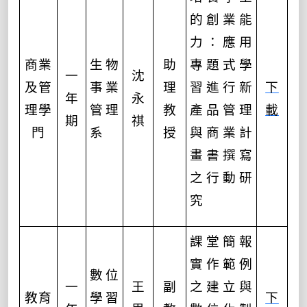
的創業能
力：應用
商業
生物
助
專題式學
一
沈
及管
事業
理
習進行新
下
年
永
理學
管理
教
產品管理
載
期
祺
門
系
授
與商業計
畫書撰寫
之行動研
究
課堂簡報
實作範例
數位
一
王
副
之建立與
教育
學習
下