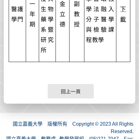
一
金
副
醫護
生物
學法融入
下
年
立
教
學門
藥學
分子醫學
載
期
德
授
系暨
與檢驗課
研究
程教學
所
回上一頁
國立嘉義大學 版權所有 Copyright © 2023 All Rights
Reserved.
國立嘉義大學 教務處─教學發展組 (05)271-7047 Fax: