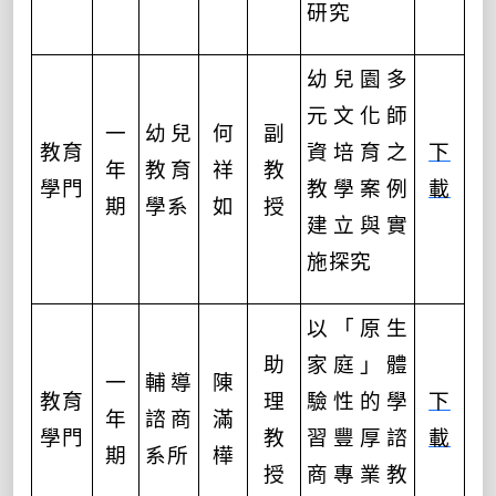
研究
幼兒園多
元文化師
一
幼兒
何
副
教育
資培育之
下
年
教育
祥
教
學門
教學案例
載
期
學系
如
授
建立與實
施探究
以「原生
助
家庭」體
一
輔導
陳
教育
理
驗性的學
下
年
諮商
滿
學門
教
習豐厚諮
載
期
系所
樺
授
商專業教