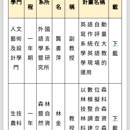
學門
系所
計畫名稱
程
名
稱
載
英語自動
人文
外國
寫作評量
藝術
一
語言
龔
副
系統在大
下
及設
年
學系
書
教
學英語教
載
計學
期
暨研
萍
授
學現場的
門
究所
運用
以數位森
林模擬科
森林
技整合森
生技
一
暨自
林
教
林調查資
下
農科
年
然資
金
授
料建立森
載