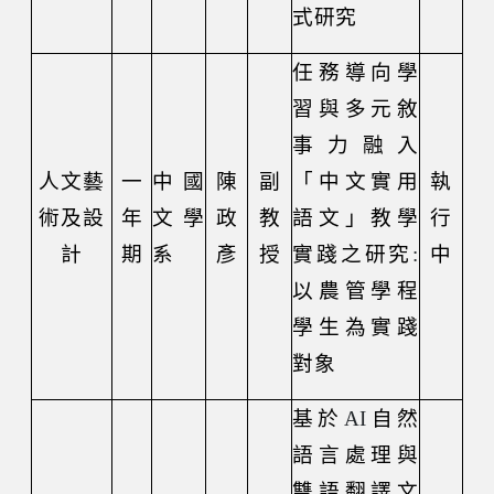
式研究
任務導向學
習與多元敘
事力融入
人文藝
一
中國
陳
副
「中文實用
執
術及設
年
文學
政
教
語文」教學
行
計
期
系
彥
授
實踐之研究
:
中
以農管學程
學生為實踐
對象
基於
AI
自然
語言處理與
雙語翻譯文