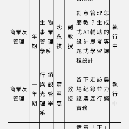
創意管理怎
生物
麼教？生成
一
沈
副
執
商業及
事業
式
AI
輔助的
年
永
教
行
管理
管理
設計思考專
期
祺
授
中
學系
題式學習課
程設計
行銷
留下走訪農
一
與觀
蕭
執
商業及
教
場紀錄並力
年
光管
至
行
管理
授
踐農產行銷
期
理學
惠
中
實務
系
情意「正」