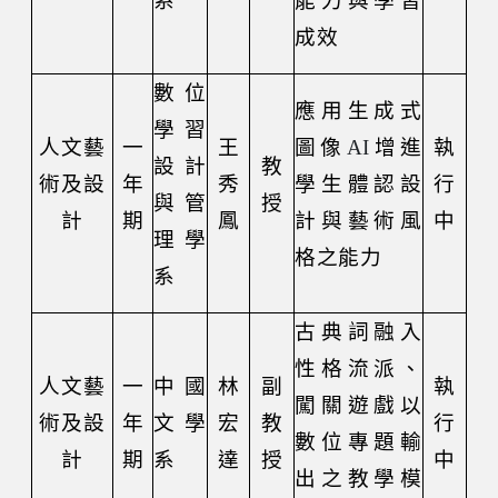
系
能力與學習
成效
數位
應用生成式
學習
人文藝
一
王
圖像
AI
增進
執
設計
教
術及設
年
秀
學生體認設
行
與管
授
計
期
鳳
計與藝術風
中
理學
格之能力
系
古典詞融入
性格流派、
人文藝
一
中國
林
副
執
闖關遊戲以
術及設
年
文學
宏
教
行
數位專題輸
計
期
系
達
授
中
出之教學模