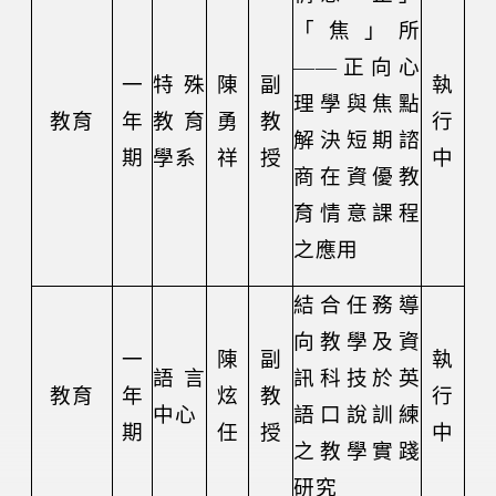
「焦」所
——
正向心
一
特殊
陳
副
執
理學與焦點
教育
年
教育
勇
教
行
解決短期諮
期
學系
祥
授
中
商在資優教
育情意課程
之應用
結合任務導
向教學及資
一
陳
副
執
語言
訊科技於英
教育
年
炫
教
行
中心
語口說訓練
期
任
授
中
之教學實踐
研究