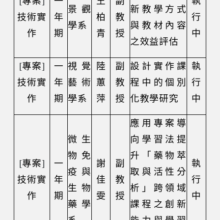
[
專案
]
一
王
副
執
景觀
新教學方式
技術實
年
柏
教
行
學系
與教材內容
作
期
青
授
中
之效益評估
[
專案
]
一
視覺
陸
副
設計實作課
執
技術實
年
藝術
蕙
教
程中的個別
行
作
期
學系
萍
授
化教學研究
中
應用專案導
微生
向學習法提
物免
升「藥物萃
[
專案
]
一
謝
副
執
疫與
取與活性分
技術實
年
佳
教
行
生物
析」跨領域
作
期
雯
授
中
藥學
課程之創新