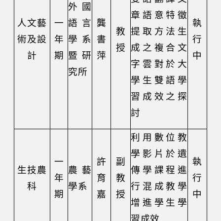
外國
章語意特徵
人文藝
一
語言
龔
執
教
提取方法生
術及設
年
學系
書
行
授
成之複合文
計
期
暨研
萍
中
字雲對於大
究所
學生雙語學
習成效之探
討
利用數位教
學影片於遺
一
許
副
執
生技農
農藝
傳學課程進
年
育
教
行
科
學系
行混成教學
期
嘉
授
中
增進學生學
習成效