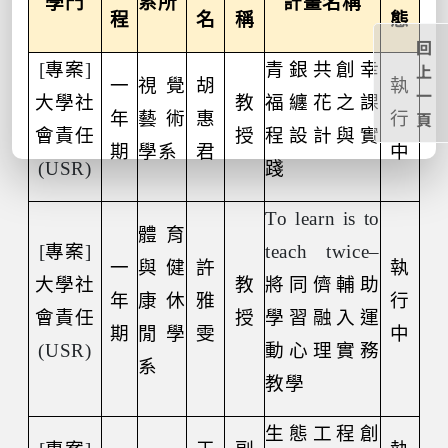
學門
系所
計畫名稱
程
名
稱
態
回
[
專案
]
青銀共創幸
上
一
視覺
胡
執
一
大學社
教
福纏花之課
頁
年
藝術
惠
行
會責任
授
程設計與實
期
學系
君
中
(USR)
踐
To learn is to
體育
[
專案
]
teach twice–
一
與健
許
執
大學社
教
將同儕輔助
年
康休
雅
行
會責任
授
學習融入運
期
閒學
雯
中
(USR)
動心理實務
系
教學
生態工程創