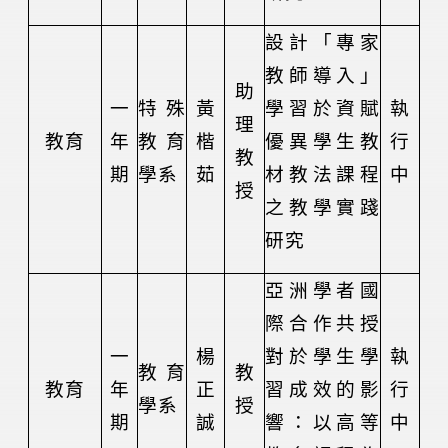
設計「專家
教師導入」
助
一
特殊
黃
學習於資賦
執
理
教育
年
教育
楷
優異學生教
行
教
期
學系
茹
材教法課程
中
授
之教學實踐
研究
亞洲學者國
際合作共授
一
楊
對於學生學
執
教育
教
教育
年
正
習成效的影
行
學系
授
期
誠
響：以高等
中