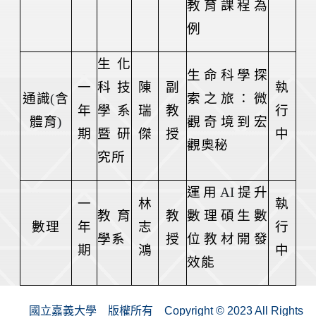
教育課程為
例
生化
生命科學探
一
科技
陳
副
執
通識
(
含
索之旅：微
年
學系
瑞
教
行
體育
)
觀奇境到宏
期
暨研
傑
授
中
觀奧秘
究所
運用
AI
提升
一
林
執
教育
教
數理碩生數
數理
年
志
行
學系
授
位教材開發
期
鴻
中
效能
國立嘉義大學 版權所有 Copyright © 2023 All Rights