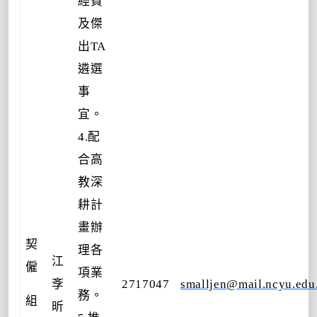
經費
及傑
出TA
遴選
事
宜。
4.配
合高
教深
耕計
畫辦
契
理各
江
僱
項業
斈
2717047
smalljen@mail.ncyu.edu
務。
組
昕