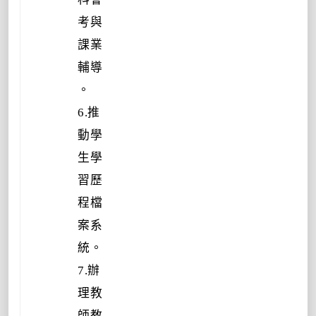
考與
課業
輔導
。
6.推
動學
生學
習歷
程檔
案系
統。
7.辦
理教
師教