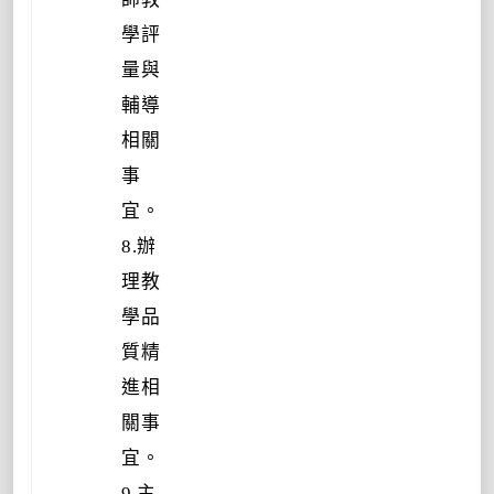
學評
量與
輔導
相關
事
宜。
8.辦
理教
學品
質精
進相
關事
宜。
9.主