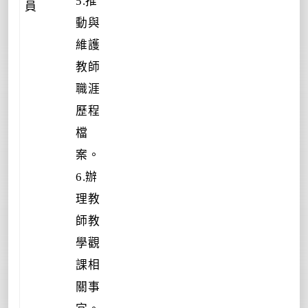
5.推
員
動與
維護
教師
職涯
歷程
檔
案。
6.辦
理教
師教
學觀
課相
關事