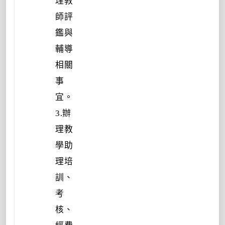
理教
師評
鑑與
輔導
相關
事
宜。
3.辦
理教
學助
理培
訓、
考
核、