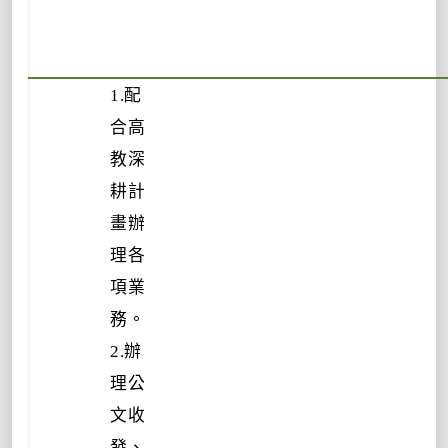
1.配
合高
教深
耕計
畫辦
理各
項業
務。
2.辦
理公
文收
發、