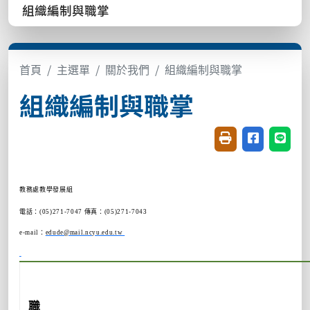
組織編制與職掌
首頁
主選單
關於我們
組織編制與職掌
組織編制與職掌
友善列印(開新視窗
分享至臉書(
分享至
教務處教學發展組
電話：(05)271-7047 傳真：(05)271-7043
e-mail：
edude@mail.ncyu.edu.tw
職