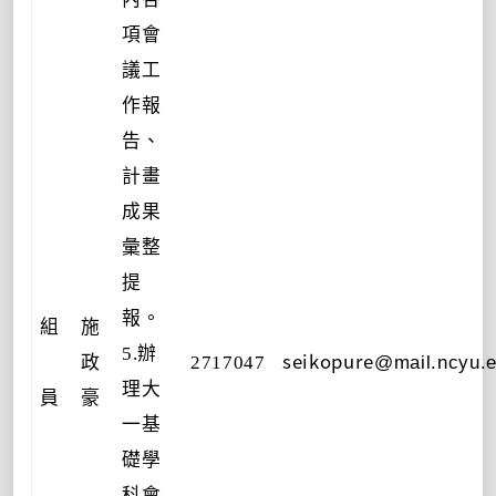
項會
議工
作報
告、
計畫
成果
彙整
提
報。
組
施
5.辦
seikopure
政
2717047
@mail.ncyu.e
理大
員
豪
一基
礎學
科會