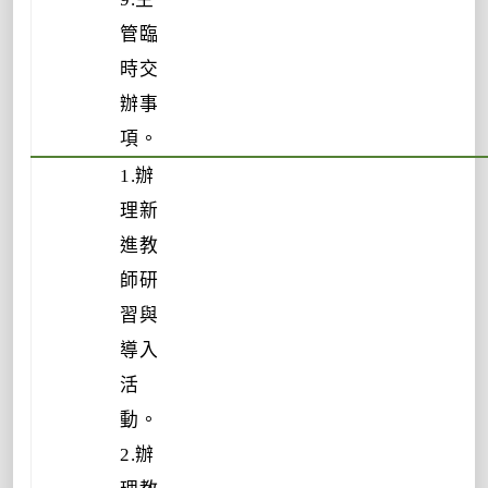
管臨
時交
辦事
項。
1.辦
理新
進教
師研
習與
導入
活
動。
2.辦