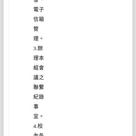
電子
信箱
管
理。
3.辦
理本
組會
議之
聯繫
紀錄
事
宜。
4.校
內各