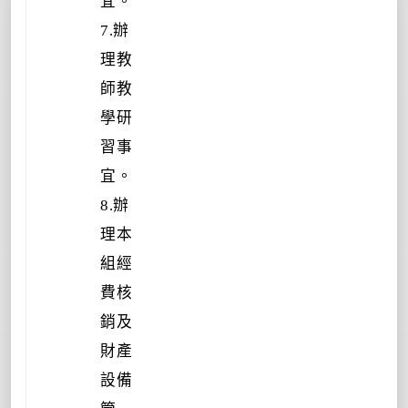
宜。
7.辦
理教
師教
學研
習事
宜。
8.辦
理本
組經
費核
銷及
財產
設備