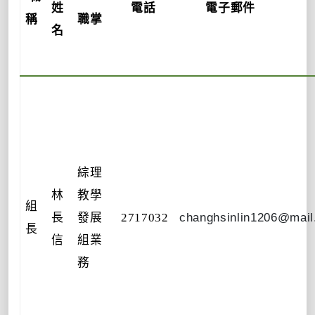
姓
電話
電子郵件
稱
職掌
名
綜理
林
教學
組
長
發展
2717032
changhsinlin1206@mail
長
信
組業
務