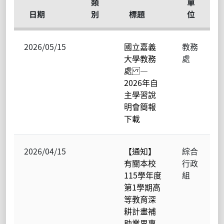
類
單
日期
別
標題
位
2026/05/15
國立嘉義
教務
大學教務
處
處 —
2026年自
主學習說
明會簡報
下載
2026/04/15
【通知】
綜合
有關本校
行政
115學年度
組
第1學期高
等教育深
耕計畫補
助業界專