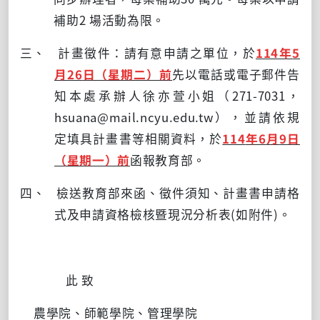
補助
2
場活動為限。
三、 計畫徵件：請有意申請之單位，於
114
年
5
月
26
日（星期二）前
先以電話或電子郵件告
知本處承辦人徐亦萱小姐（
271-7031
，
hsuana@mail.ncyu.edu.tw
），並請依規
定填具計畫書等相關資料，於
114
年
6
月
9
日
（星期一）前
函報教育部。
四、 檢送教育部來函、徵件須知、計畫書申請格
式及申請資格檢核暨現況分析表
(
如附件
)
。
此 致
農學院、師範學院、管理學院