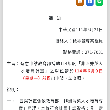
友善列印(開新視窗
分享至臉書(
分享至
通
知
中華民國
114
年
5
月
21
日
聯絡人：徐亦萱專案組員
聯絡電話：
271-7031
主旨：有意申請教育部補助
114
年度「非洲菁英人
才培育計畫」之單位請於
114
年
6
月
9
日
（星期一）前
提
出申請，請查照。
說明：
一、 旨揭計畫係依教育部「非洲菁英人才培育專
案」辦理，本校符合計畫申請資格：具一定