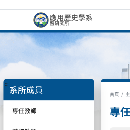
:::
系所成員
首頁
主
專
專任教師