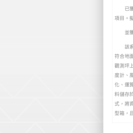
已獲系
項目。
並獲校
該系統
符合地
觀測坪
度計、
化、運
料儲存
式，將
型箱，