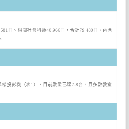
,581
冊、相關社會科類
40,966
冊，合計
79,480
冊。內含
。
單槍投影機（表
1
），目前數量已達
7-8
台，且多數教室