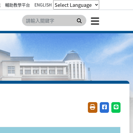
統
輔助教學平台
ENGLISH
點擊開
搜尋
友善列印(開新視窗)
分享至臉書(開
分享至 L