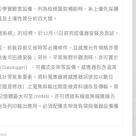
學實驗室設備，列為校統籌款補助時，系上優先採購
識及土壤性質分析四大類。
測系統」的招標，於
12
月
15
日前完成儀器安裝及測試。
、拆裝容易又省時等必備條件，且感應元件規格亦需
點後可迅速安裝；另外，平常無野外觀測時，亦可置於
（
Datalogger
）、可攜式支架等設備。感應器包含溫濕
溫計等氣象要素。資料蒐集器將感應器訊號加以數位
可隨意修改）之蒐集與輸出間距做資料儲存及傳輸。資
記憶體最大可至
200MB
，亦可透過有線或無線連線方
詢及列印輸出應用。必須配備支架背負袋與儀器設備攜
。