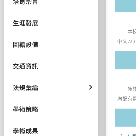
培育宗旨
生涯發展
本校圖
中文
72,
圖籍設備
交通資訊
法規彙編
獲教育
均配有
學術策略
學術成果