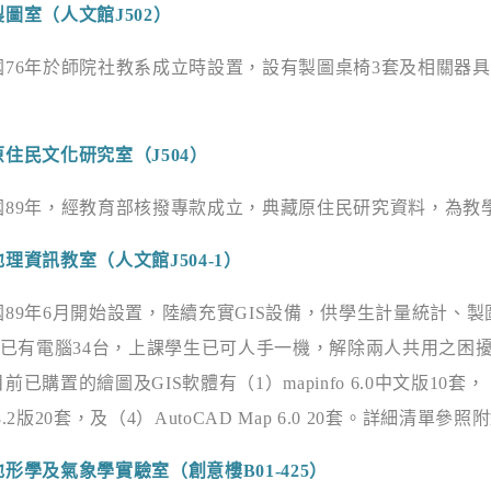
製圖室（人文館
J502
）
國
76
年於師院社教系成立時設置，設有製圖桌椅
3
套及相關器具
。
原住民文化研究室（
J504
）
國
89
年，經教育部核撥專款成立，典藏原住民研究資料，為教
地理資訊教室（人文館
J504-1
）
國
89
年
6
月開始設置，陸續充實
GIS
設備，供學生計量統計、製
已有電腦
34
台，上課學生已可人手一機，解除兩人共用之困
目前已購置的繪圖及
GIS
軟體有（
1
）
mapinfo 6.0
中文版
10
套，
.2
版
20
套，及（
4
）
AutoCAD Map 6.0 20
套。詳細清單參照附
地形學及氣象學實驗室（創意樓
B01-425
）