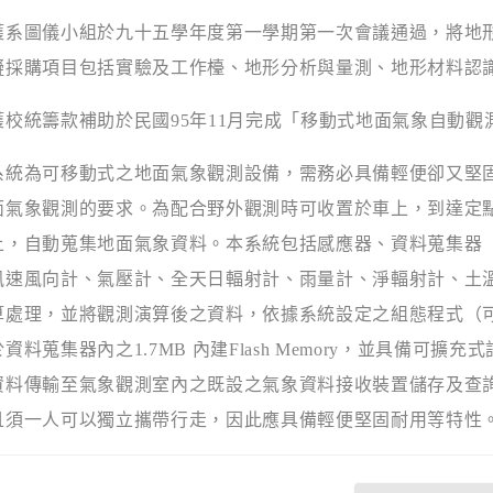
圖儀小組於九十五學年度第一學期第一次會議通過，將地形
擬採購項目包括實驗及工作檯、地形分析與量測、地形材料認
統籌款補助於民國
95
年
11
月完成「移動式地面氣象自動觀
為可移動式之地面氣象觀測設備，需務必具備輕便卻又堅固
面氣象觀測的要求。為配合野外觀測時可收置於車上，到達定
上，自動蒐集地面氣象資料。本系統包括感應器、資料蒐集器
風速風向計、氣壓計、全天日輻射計、雨量計、淨輻射計、土
算處理，並將觀測演算後之資料，依據系統設定之組態程式（
於資料蒐集器內之
1.7MB
內建
Flash Memory
，並具備可擴充式
資料傳輸至氣象觀測室內之既設之氣象資料接收裝置儲存及查
且須一人可以獨立攜帶行走，因此應具備輕便堅固耐用等特性