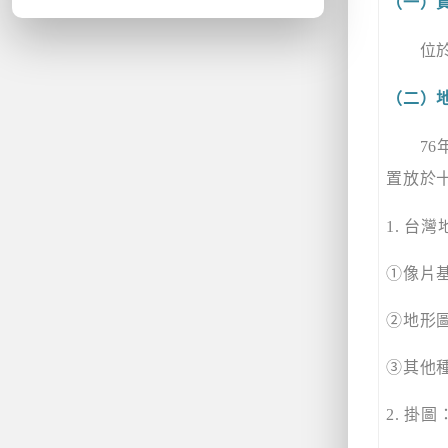
（一）
位於
（二）
76
置放於
1.
台灣
①
像片
②
地形
③
其他
2.
掛圖