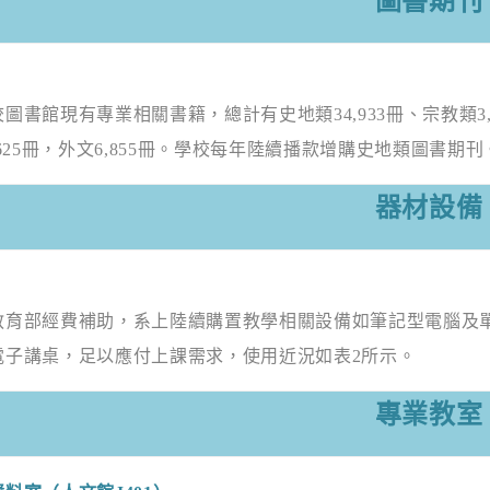
圖書期刊
書館現有專業相關書籍，總計有史地類
34,933
冊、宗教類
3
625
冊，外文
6,855
冊。學校每年陸續播款增購史地類圖書期刊
器材設備
部經費補助，系上陸續購置教學相關設備如筆記型電腦及
電子講桌，足以應付上課需求，使用近況如表
2
所示。
專業教室