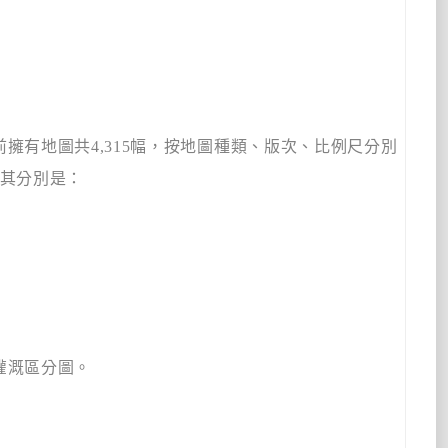
前擁有地圖共
4,315
幅，按地圖種類、版次、比例尺分別
其分別是：
灌溉區分圖。