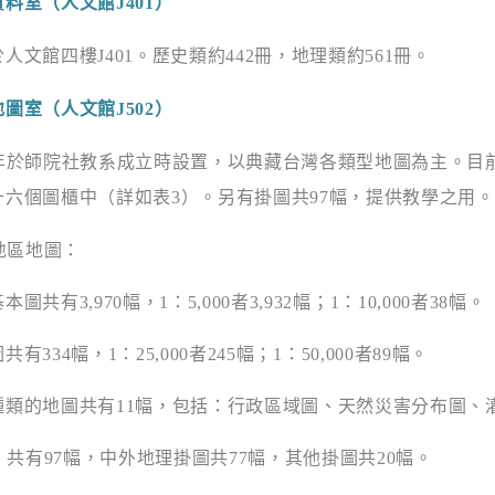
資料室（人文館
J401
）
人文館四樓
J401
。歷史類約
442
冊，地理類約
561
冊。
地圖室（人文館
J502
）
年於師院社教系成立時設置，以典藏台灣各類型地圖為主。目
十六個圖櫃中（詳如表
3
）。另有掛圖共
97
幅，提供教學之用。
地區地圖：
基本圖共有
3,970
幅，
1
：
5,000
者
3,932
幅；
1
：
10,000
者
38
幅。
圖共有
334
幅，
1
：
25,000
者
245
幅；
1
：
50,000
者
89
幅。
種類的地圖共有
11
幅，包括：行政區域圖、天然災害分布圖、
：共有
97
幅，中外地理掛圖共
77
幅，其他掛圖共
20
幅。