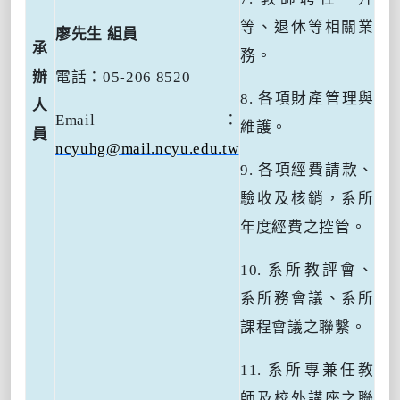
等、退休等相關業
廖先生 組員
承
務。
辦
電話：
05-206 8520
8. 各項
財產管理與
人
Email
：
維護。
員
ncyuhg@mail.ncyu.edu.tw
9.
各項經費請款、
驗收及核銷，系所
年度經費之控管。
10.
系所教評會、
系所務會議、系所
課程會議之聯繫。
11.
系所專兼任教
師及校外講座之聯