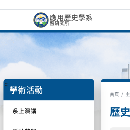
:::
學術活動
首頁
主
歷
系上演講