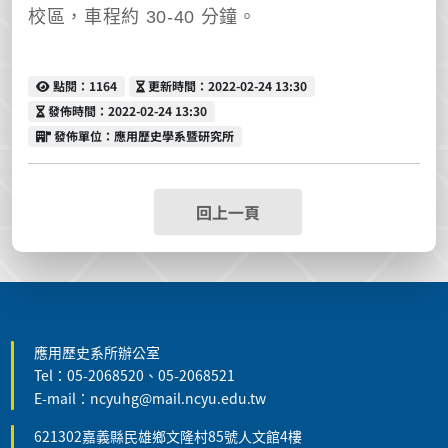
校區，車程約
30-40
分鐘。
點閱
更新時間
點閱：1164
更新時間：2022-02-24 13:30
發佈時間
發佈時間：2022-02-24 13:30
發佈單位
發佈單位：應用歷史學系暨研究所
回上一頁
:::
應用歷史系所辦公室
Tel：05-2068520、05-2068521
E-mail：ncyuhg@mail.ncyu.edu.tw
621302嘉義縣民雄鄉文隆村85號人文館4樓