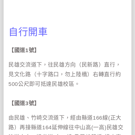
自行開車
【國道
1
號】
民雄交流道下，往民雄方向（民新路）直行，
見文化路（十字路口，勿上陸橋）右轉直行約
500
公尺即可抵達民雄校區。
【國道
3
號】
由民雄、竹崎交流道下，經由縣道
166
線
(
正大
路）再接縣道
164
延伸線往中山高
(
一高
)
民雄交