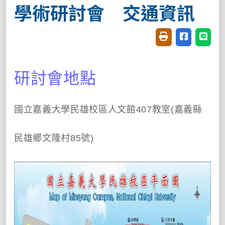
學術研討會 交通資訊
友善列印(開新視窗
分享至臉書(
分享至
研討會地點
國立嘉義大學民雄校區人文館407教室
(嘉義縣
民雄鄉文隆村85號)