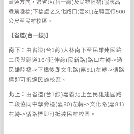
流道方向，過省道
(
台一線
)
及民雄陸橋
(
協志高
職前陸橋
)
下橋處之文化路口
(
嘉
81)
左轉直行
500
公尺至民雄校區。
【省道
(
台一線
)
】
南下：
由省道
(
台
1
線
)
大林南下至民雄建國路
二段與縣道
164
延伸線
(
民新路
)
路口右轉->
過
民雄陸橋->
下橋後即文化路
(
嘉
81)
左轉->
循路
標即可抵達民雄校區。
北上：
由省道
(
台
1
線
)
嘉義北上至民雄建國路
二段協同中學旁邊
(
嘉
80)
左轉->
文化路
(
嘉
81)
右轉->
循路標即可抵達民雄校區。