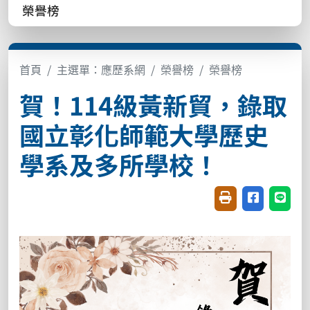
榮譽榜
首頁
主選單：應歷系網
榮譽榜
榮譽榜
賀！114級黃新貿，錄取
國立彰化師範大學歷史
學系及多所學校！
友善列印(開新視窗
分享至臉書(
分享至