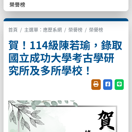
榮譽榜
首頁
主選單：應歷系網
榮譽榜
榮譽榜
賀！114級陳若瑜，錄取
國立成功大學考古學研
究所及多所學校！
友善列印(開新視窗
分享至臉書(
分享至