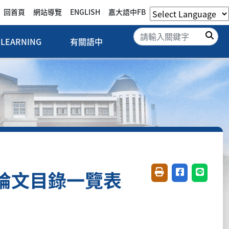
回首頁
網站導覽
ENGLISH
嘉大語中FB
搜
LEARNING
有關語中
論文目錄一覽表
友善列印(開新視窗)
分享至臉書(開
分享至 L