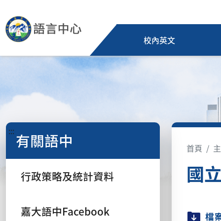
校內英文
:::
有關語中
首頁
主
國
行政策略及統計資料
嘉大語中Facebook
檔