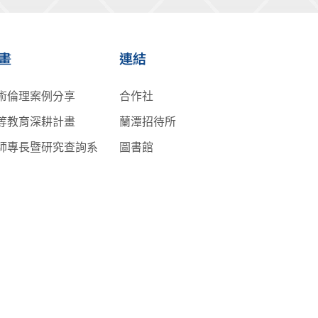
畫
連結
術倫理案例分享
合作社
等教育深耕計畫
蘭潭招待所
師專長暨研究查詢系
圖書館