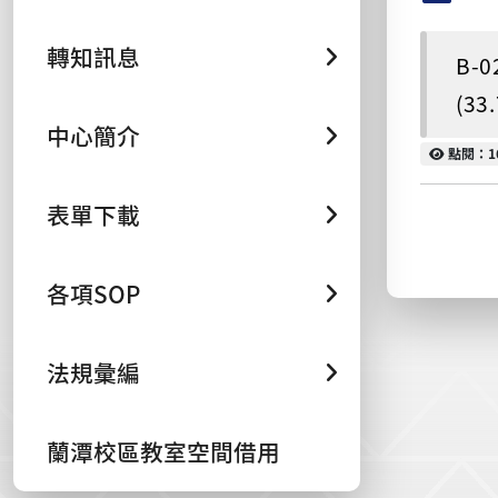
轉知訊息
B-
(33
中心簡介
點閱
點閱：1
表單下載
各項SOP
法規彙編
蘭潭校區教室空間借用