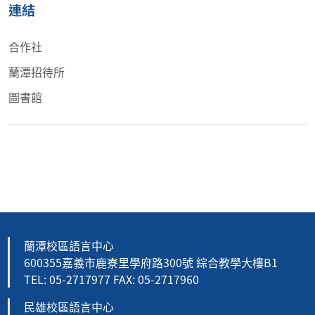
連結
合作社
蘭潭招待所
圖書館
蘭潭校區語言中心
600355嘉義市鹿寮里學府路300號 綜合教學大樓B1
TEL: 05-2717977 FAX: 05-2717960
民雄校區語言中心