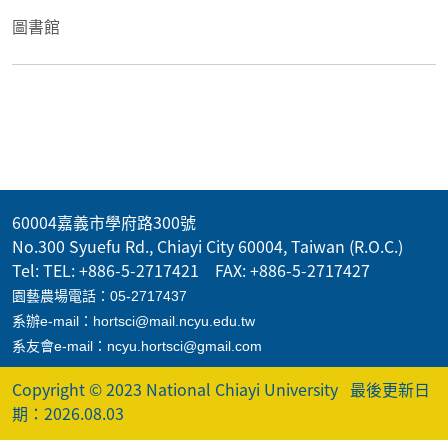
圖書館
60004嘉義市學府路300號
No.300 Syuefu Rd., Chiayi City 60004, Taiwan (R.O.C.)
Tel: TEL: +886-5-2717421 FAX: +886-5-2717427
園藝農場電話：05-2717437
系辦e-mail：hortsci@mail.ncyu.edu.tw
系友會e-mail：ncyu.hortsci@gmail.com
Copyright © 2023 National Chiayi University
最後更新日
期：2026.08.03