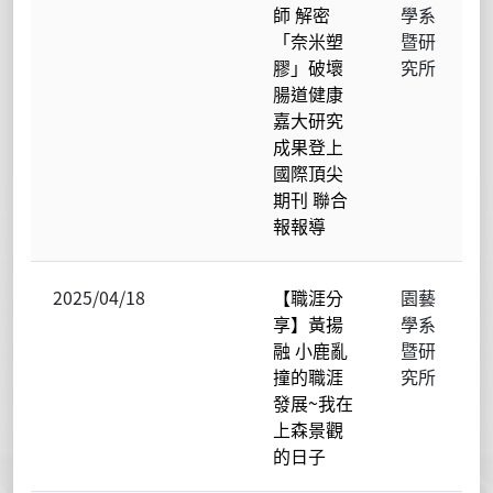
師 解密
學系
「奈米塑
暨研
膠」破壞
究所
腸道健康
嘉大研究
成果登上
國際頂尖
期刊 聯合
報報導
2025/04/18
【職涯分
園藝
享】黃揚
學系
融 小鹿亂
暨研
撞的職涯
究所
發展~我在
上森景觀
的日子