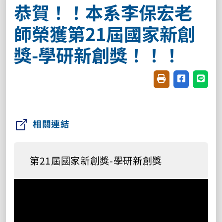
恭賀！！本系李保宏老
師榮獲第21屆國家新創
獎-學研新創獎！！！
友善列印(開新視窗
分享至臉書(
分享至
相關連結
第21屆國家新創獎-學研新創獎