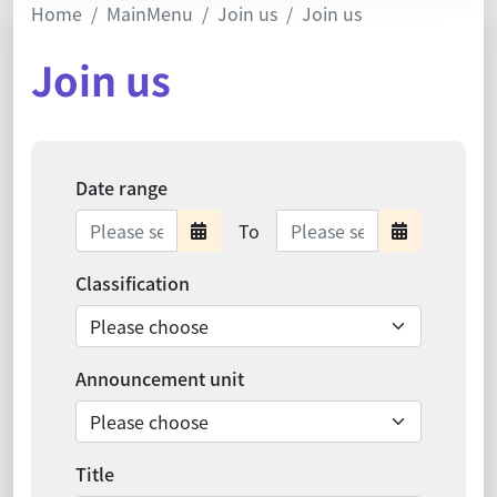
Home
MainMenu
Join us
Join us
Join us
Date range
Date range ends
To
Date range starts
Date ra
Classification
Announcement unit
Title