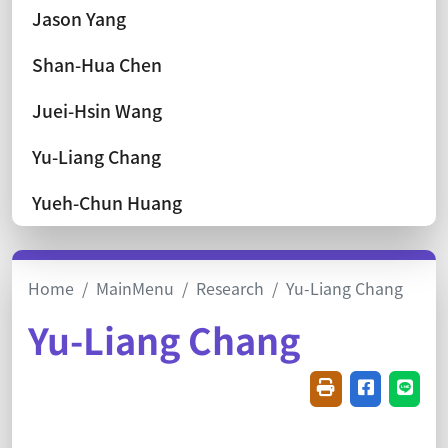
Jason Yang
Shan-Hua Chen
Juei-Hsin Wang
Yu-Liang Chang
Yueh-Chun Huang
Home
MainMenu
Research
Yu-Liang Chang
Yu-Liang Chang
Friendly printin
Share on f
Share