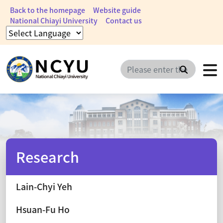
Back to the homepage
Website guide
National Chiayi University
Contact us
Search
Research
Lain-Chyi Yeh
Hsuan-Fu Ho