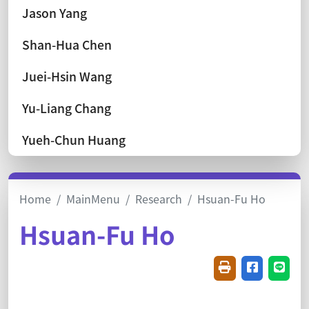
Jason Yang
Shan-Hua Chen
Juei-Hsin Wang
Yu-Liang Chang
Yueh-Chun Huang
Home
MainMenu
Research
Hsuan-Fu Ho
Hsuan-Fu Ho
Friendly printin
Share on f
Share