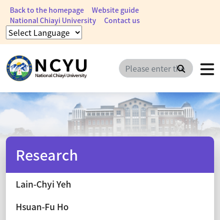
Back to the homepage
Website guide
National Chiayi University
Contact us
Search
Research
Lain-Chyi Yeh
Hsuan-Fu Ho