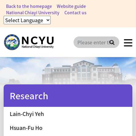
Back to the homepage
Website guide
National Chiayi University
Contact us
Search
Research
Lain-Chyi Yeh
Hsuan-Fu Ho