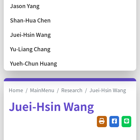
Jason Yang
Shan-Hua Chen
Juei-Hsin Wang
Yu-Liang Chang
Yueh-Chun Huang
Home
MainMenu
Research
Juei-Hsin Wang
Juei-Hsin Wang
Friendly printin
Share on f
Share