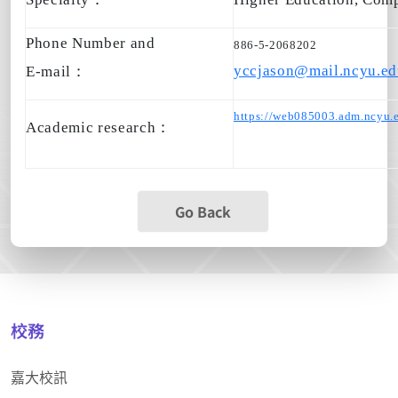
Phone Number and
886-5-2068202
yccjason@mail.ncyu.ed
E-mail
：
https://web085003.adm.ncyu.
Academic research
：
Go Back
校務
嘉大校訊