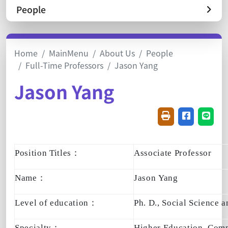
People
Home
MainMenu
About Us
People
Full-Time Professors
Jason Yang
Jason Yang
Friendly printin
Share on f
Share
Position Titles
：
Associate Professor
Name
：
Jason Yang
Level of education
：
Ph. D., Social Science 
Specialty
：
Higher Education, Comp