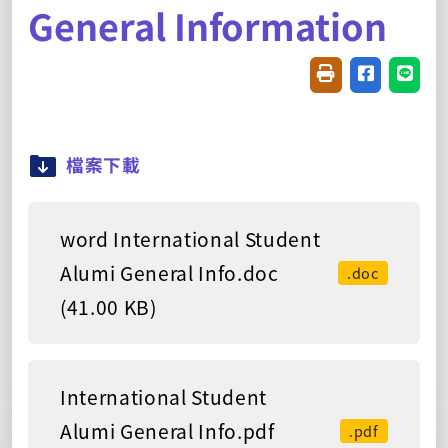
General Information
Friendly printin
Share on f
Share
檔案下載
word International Student
Alumi General Info.doc
.doc
(41.00 KB)
International Student
Alumi General Info.pdf
.pdf