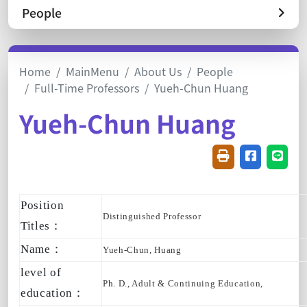
People
Home
MainMenu
About Us
People
Full-Time Professors
Yueh-Chun Huang
Yueh-Chun Huang
Friendly printin
Share on f
Share
Position
Distinguished Professor
Titles：
Name：
Yueh-Chun, Huang
level of
Ph. D., Adult & Continuing Education,
education：