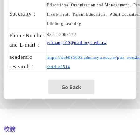
Educational Organization and Management、Par
Specialty：
Involvment、
Parent Education
、
Adult Educatio
Lifelong Learning
886-5-2068172
Phone Number
ychuang100@mail.ncyu.edu.tw
and E-mail：
academic
https://web085003.adm.ncyu.edu.tw/pub_wres2x
research
：
thrid=a0514
Go Back
校務