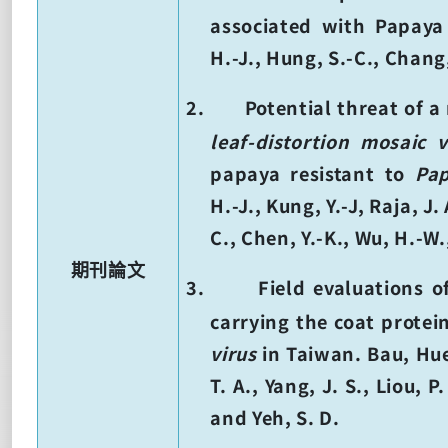
associated with Papaya
H.-J., Hung, S.-C., Chang
2.
Potential threat of 
leaf-distortion mosaic v
papaya resistant to
Pap
H.-J., Kung, Y.-J, Raja, J.
C., Chen, Y.-K., Wu, H.-W.
期刊論文
3.
Field evaluations o
carrying the coat protei
virus
in Taiwan. Bau, Hue
T. A., Yang, J. S., Liou, P.
and Yeh, S. D.