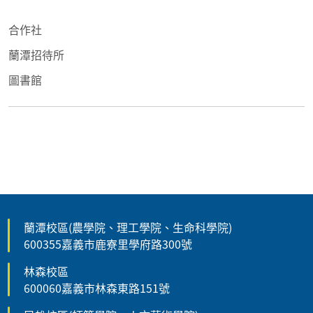
合作社
蘭潭招待所
圖書館
蘭潭校區(農學院、理工學院、生命科學院)
600355嘉義市鹿寮里學府路300號
林森校區
600060嘉義市林森東路151號