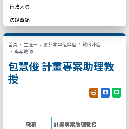
行政人員
法規彙編
首頁
主選單
關於本學位學程
教職陣容
專案教師
包慧俊 計畫專案助理教
授
友善列印(開新視窗
分享至臉書(
分享至
職稱
計畫專案助理教授