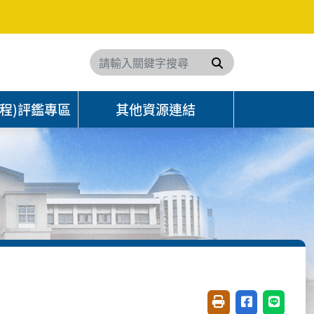
搜尋
程)評鑑專區
其他資源連結
友善列印(開新視窗)
分享至臉書(開
分享至 L