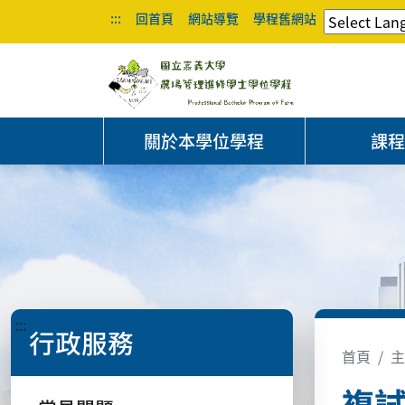
:::
回首頁
網站導覽
學程舊網站
關於本學位學程
課
:::
行政服務
首頁
主
複試