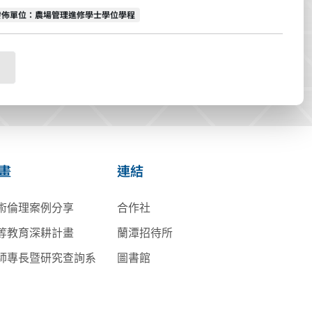
發佈單位
發佈單位：農場管理進修學士學位學程
畫
連結
術倫理案例分享
合作社
等教育深耕計畫
蘭潭招待所
師專長暨研究查詢系
圖書館