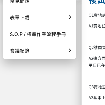
常見問題
Q1實地
表單下載
A1實地
S.O.P / 標準作業流程手冊
Q2請問
會議紀錄
A2這方
平日已
Q3實地
A3基本