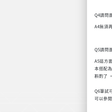
Q4請問
A4無須
Q5請問
A5這方
本搭配為
斟酌了 
Q6筆試
可以參