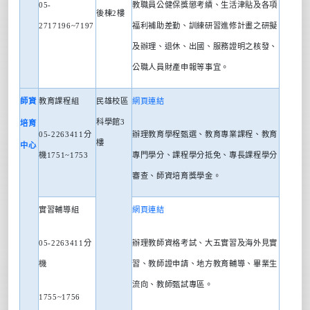
05-
教職員公健保獎懲考績、生活津貼及各項
後棟
2
樓
2717196~7197
福利補助差勤、訓練研習進修計畫之研擬
及辦理、退休、出國、服務證明之核發、
公職人員財產申報等事宜。
師資
教育課程組
民雄校區
網頁連結
科學館
3
培育
05-2263411
分
辦理教育學程甄選、教育專業課程、教育
樓
中心
機
1751~1753
專門學分、課程學分抵免、專長課程學分
審查、師資培育獎學金。
實習輔導組
網頁連結
05-2263411
分
辦理教師資格考試、大五實習及海外見實
機
習、教師證申請、地方教育輔導、畢業生
流向、教師甄試專區。
1755~1756