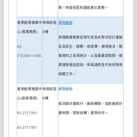
務。林森校區校園綠美化業務。
產學創育推廣中
林森校區
網頁連結
心
(
推廣教育
)
B
棟
辦理推廣教育班學分班及非學分班計畫擬
05-
定及招生、課務、收退費、場地接洽、推
2732401~2405
廣資料之各項統計，以及圖書證借閱、推
廣課程電話諮詢、學員請假及平安保險等
相關工作。
產學創育推廣中
林森校區
網頁連結
心
(
創新育成
)
B
棟
經濟部計畫執行、廠商輔導、協助廠商計
05-2717293
畫申請、智財技轉、產學合作。
05-2717307