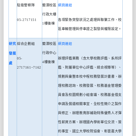
駐衛警察隊
蘭潭校區
網頁連結
行政大樓
05-2717151
各項緊急突發狀況之處理與聯繫工作、校
1
樓後棟
區車輛管理與停車證之製發與權限設定。
研究
綜合企劃組
蘭潭校區
網頁連結
行政中心
發展
05-
辦理評鑑業務（含大學校務評鑑、系所評
4
樓後棟
處
2717161~7162
鑑、附屬單位中心評鑑、統合視導等）、
規劃與彙整本校中程校務發展計畫書、辦
理校務諮詢、校務發展、校務基金管理委
員會及校園規劃小組會議、校務基金借支
申請及償還相關事宜、全校性簡介之製作
與修正、辦理教育部補助特殊優秀人才彈
性薪資方案、辦理國內學術單位交流、簽
約事宜、國立大學校院協會、彰雲嘉大學