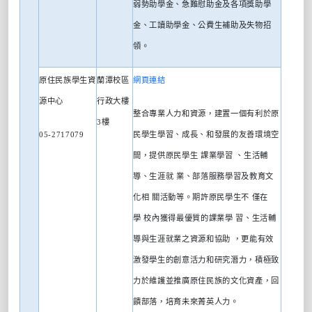
弱勢助學金、急難慰助金及各項獎助學
金、工讀助學金、公費生補助及失物招
領。
原住民族學生資
蘭潭校區
網頁連結
源中心
行政大樓
整合專業人力和資源，建置一個有利於原
3
樓
05-2717079
民學生學習、成長、和發展的友善環境空
間，提供原民學生
課業學習
、生活輔
導、生涯就
業、部落服務學習及教育文
化相
關活動等。期許原民學生不
僅在
學
校內獲得最優質的課業學
習、生活輔
導與生涯就業之資源和協助
，更能有效
激發學生的創意活力和研究潛力，積極致
力於維護並推廣原住民族的文化資產，回
饋部落，培育未來菁英人力。