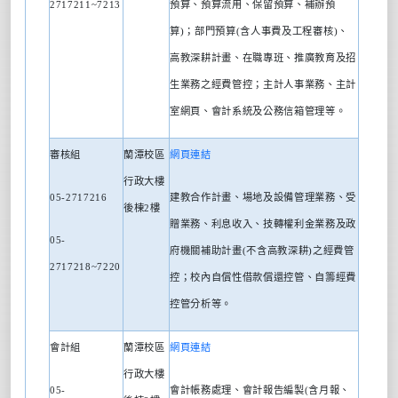
2717211~7213
預算、預算流用、保留預算、補辦預
算
)
；部門預算
(
含人事費及工程審核
)
、
高教深耕計畫、在職專班、推廣教育及招
生業務之經費管控；主計人事業務、主計
室網頁、會計系統及公務信箱管理等。
審核組
蘭潭校區
網頁連結
行政大樓
05-2717216
建教合作計畫、場地及設備管理業務、受
後棟
2
樓
贈業務、利息收入、技轉權利金業務及政
05-
府機關補助計畫
(
不含高教深耕
)
之經費管
2717218~7220
控；校內自償性借款償還控管、自籌經費
控管分析等。
會計組
蘭潭校區
網頁連結
行政大樓
05-
會計帳務處理、會計報告編製
(
含月報、