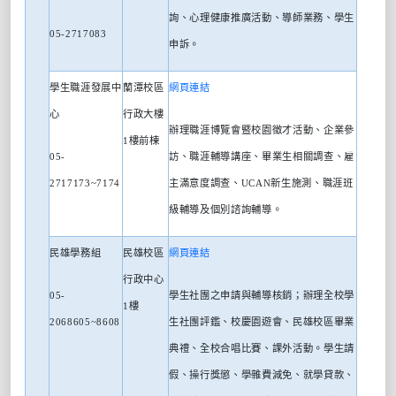
詢、心理健康推廣活動、導師業務、學生
05-2717083
申訴。
學生職涯發展中
蘭潭校區
網頁連結
心
行政大樓
辦理職涯博覽會暨校園徵才活動、企業參
1
樓前棟
05-
訪、職涯輔導講座、畢業生相關調查、雇
2717173~7174
主滿意度調查、
UCAN
新生施測、職涯班
級輔導及個別諮詢輔導。
民雄學務組
民雄校區
網頁連結
行政中心
05-
學生社團之申請與輔導核銷；辦理全校學
1
樓
2068605~8608
生社團評鑑、校慶園遊會、民雄校區畢業
典禮、全校合唱比賽、課外活動。學生請
假、操行獎懲、學雜費減免、就學貸款、