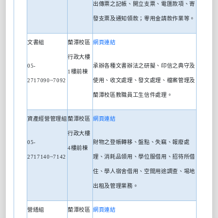
出傳票之記帳、開立支票、電匯款項、寄
發支票及通知領款；零用金請款作業等。
文書組
蘭潭校區
網頁連結
行政大樓
05-
承辦各種文書辦法之研擬、印信之典守及
1
樓前棟
2717090~7092
使用、收文處理、發文處理、檔案管理及
蘭潭校區教職員工生信件處理。
資產經營管理組
蘭潭校區
網頁連結
行政大樓
05-
財物之登帳轉移、盤點、失竊、報廢處
4
樓前棟
2717140~7142
理、消耗品領用、學位服借用、招待所借
住、學人宿舍借用、空間用途調查、埸地
出租及管理業務。
營繕組
蘭潭校區
網頁連結