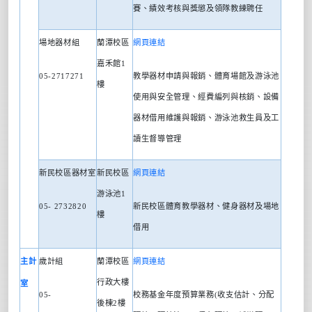
賽、績效考核與獎懲及領隊教練聘任
場地器材組
蘭潭校區
網頁連結
嘉禾館
1
05-2717271
教學器材申請與報銷、體育場館及游泳池
樓
使用與安全管理、經費編列與核銷、設備
器材借用維護與報銷、游泳池救生員及工
讀生督導管理
新民校區器材室
新民校區
網頁連結
游泳池
1
05- 2732820
新民校區體育教學器材、健身器材及場地
樓
借用
主計
歲計組
蘭潭校區
網頁連結
行政大樓
室
05-
校務基金年度預算業務
(
收支估計、分配
後棟
2
樓