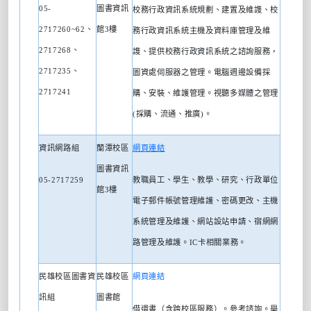
05-
圖書資訊
校務行政資訊系統規劃、建置及維謢、校
2717260~62
、
館
3
樓
務行政資訊系統主機及資料庫管理及維
2717268
、
謢、提供校務行政資訊系統之諮詢服務，
2717235
、
圖資處伺服器之管理。電腦週邊設備採
2717241
購、安裝、維護管理。視聽多媒體之管理
(
採購、流通、推廣
)
。
資訊網路組
蘭潭校區
網頁連結
圖書資訊
05-2717259
教職員工、學生、教學、研究、行政單位
館
3
樓
電子郵件帳號管理維護、密碼更改、主機
系統管理及維護、網站設站申請、宿網網
路管理及維護。
IC
卡相關業務。
民雄校區圖書資
民雄校區
網頁連結
訊組
圖書館
借還書（含跨校區服務）。參考諮詢。舉