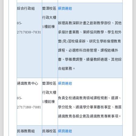
綜合行政組
蘭潭校區
網頁連結
行政大樓
05-
辦理高教深耕計畫之創新教學部份、其他
1
樓前棟
2717030~7031
承接計畫業務、業師協同教學、學生校外
實
(
見
)
習校級承辦、研究生學術倫理教育
課程、必選修科目冊管理、課程結構外
審、學雜費調整、績優教師遴選、其他綜
合組業務。
通識教育中心
蘭潭校區
網頁連
結
行政大樓
05-
負責全校通識教育領域課程規劃、選課、
1
樓前棟
2717180~7081
學分抵免、通識學分畢業審核事宜、推展
通識教育各類企劃及通識教育專案事項。
民雄教務組
民雄校區
網頁連結