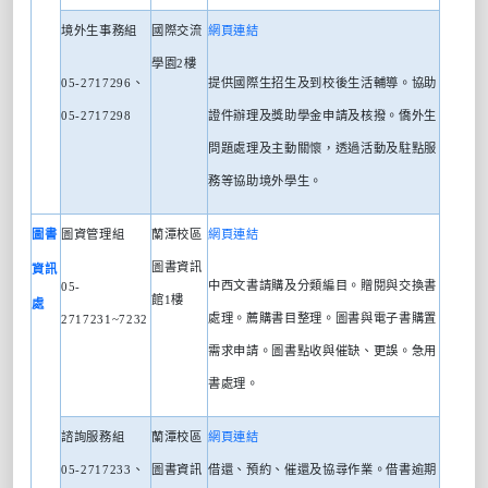
境外生事務組
國際交流
網頁連結
學園
2
樓
05-2717296
、
提供國際生招生及到校後生活輔導。協助
05-2717298
證件辦理及獎助學金申請及核撥。僑外生
問題處理及主動關懷，透過活動及駐點服
務等協助境外學生。
圖書
圖資管理組
蘭潭校區
網頁連結
圖書資訊
資訊
中西文書請購及分類編目。贈閱與交換書
05-
館
1
樓
處
處理。薦購書目整理。圖書與電子書購置
2717231~7232
需求申請。圖書點收與催缺、更誤。急用
書處理。
諮詢服務組
蘭潭校區
網頁連結
05-2717233
、
圖書資訊
借還、預約、催還及協尋作業。借書逾期