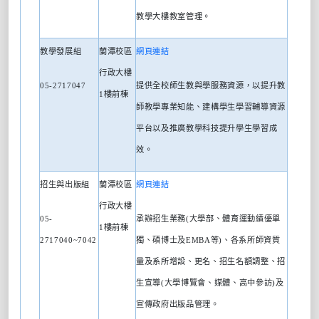
教學大樓教室管理。
教學發展組
蘭潭校區
網頁連結
行政大樓
05-2717047
提供全校師生教與學服務資源，以提升教
1
樓前棟
師教學專業知能、建構學生學習輔導資源
平台以及推廣教學科技提升學生學習成
效。
招生與出版組
蘭潭校區
網頁連結
行政大樓
05-
承辦招生業務
(
大學部、體育運動績優單
1
樓前棟
2717040~7042
獨、碩博士及
EMBA
等
)
、各系所師資質
量及系所增設、更名、招生名額調整、招
生宣導
(
大學博覽會、媒體、高中參訪
)
及
宣傳政府出版品管理。