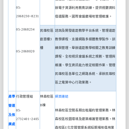
05-
辦電子資源利用教育訓練。提供視聽資料
2068230~8231
借還服務。國際會議廳場地管理維護。
05-2068234
民雄校區
諮詢及開發遠距教學平台系統、管理遠距
創意樓
3
教學課程、支援網路多媒體教學製作、訓
樓
練與管理、舉辦遠距教學相關之教育訓練
05-2068020
課程、全校視訊會議系統之規劃、管理與
維護、學生資訊能力檢定相關作業、管理
民雄校區各單位之網路系統、承辦民雄校
區之電算中心行政業務。
產學
行政管理組
林森校區
網頁連結
B
棟
營運
05-
林森校區空間長期出租履約管理業務。林
及推
2732401~2405
森校區校園環境及建築維護管理業務。林
廣處
森校區
E
化空間管理系統短期場地借用業