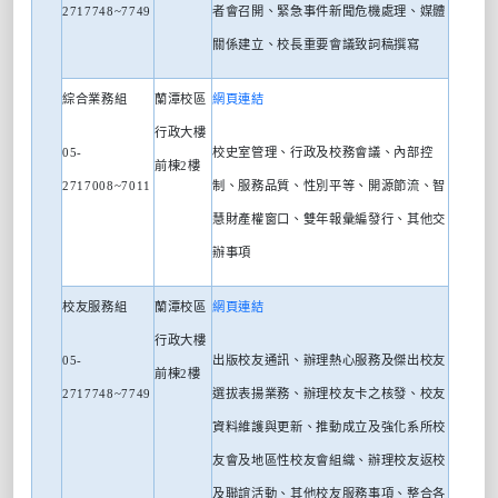
2717748~7749
者會召開、緊急事件新聞危機處理、媒體
關係建立、校長重要會議致詞稿撰寫
綜合業務組
蘭潭校區
網頁連結
行政大樓
05-
校史室管理、行政及校務會議、內部控
前棟
2
樓
2717008~7011
制、服務品質、性別平等、開源節流、智
慧財產權窗口、雙年報彙編發行、其他交
辦事項
校友服務組
蘭潭校區
網頁連結
行政大樓
05-
出版校友通訊、辦理熱心服務及傑出校友
前棟
2
樓
2717748~7749
選拔表揚業務、辦理校友卡之核發、校友
資料維護與更新、推動成立及強化系所校
友會及地區性校友會組織、辦理校友返校
及聯誼活動、其他校友服務事項、整合各