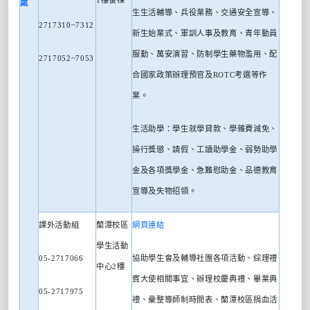
處
生生活輔導、兵役業務、交通安全宣導、
2717310~7312
新生始業式、軍訓人事及教育、青年動員
服勤、萬安演習、防制學生藥物濫用、配
2717052~7053
合國家政策辦理預官及
ROTC
考選等作
業。
生活助學：學生就學貸款、學雜費減免、
操行獎懲、請假、工讀助學金、弱勢助學
金及各項獎學金、急難慰助金、品德教育
宣導及失物招領。
課外活動組
蘭潭校區
網頁連結
學生活動
05-2717066
協助學生會及輔導社團各項活動、綜理禮
中心
2
樓
賓大使相關事宜、辦理校慶典禮、畢業典
05-2717975
禮、彙整導師制時間表、蘭潭校區捐血活