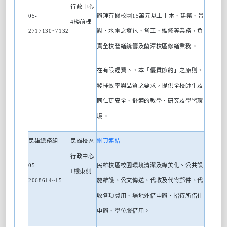
行政中心
05-
辦理有關校園
15
萬元以上土木、建築、景
4
樓前棟
2717130~7132
觀、水電之發包、督工、維修等業務，負
責全校營繕統籌及蘭潭校區修繕業務。
在有限經費下，本「優質節約」之原則，
發揮效率與品質之要求，提供全校師生及
同仁更安全、舒適的教學、研究及學習環
境。
民雄總務組
民雄校區
網頁連結
行政中心
05-
民雄校區校園環境清潔及綠美化、公共設
1
樓東側
2068614~15
施維護、公文傳送、代收及代寄郵件、代
收各項費用、場地外借申辦、招待所借住
申辦、學位服借用。