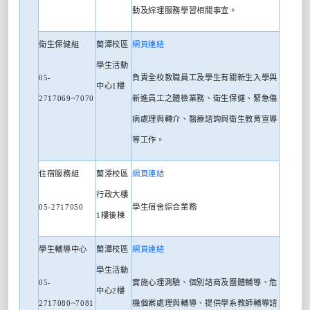
動及綜理服務學習相關事宜。
衛生保健組
蘭潭校區
網頁連結
學生活動
05-
負責全校教職員工及學生有關新生入學與
中心
1
樓
2717069~7070
新進員工之體檢業務、衛生保健、緊急傷
病處理與轉介、醫療諮詢與衛生教育宣導
等工作。
住宿服務組
蘭潭校區
網頁連結
行政大樓
05-2717050
學生宿舍綜合業務
1
樓後棟
學生輔導中心
蘭潭校區
網頁連
結
學生活動
05-
實施心理測驗、個別諮商及團體輔導、危
中心
2
樓
2717080~7081
機個案處理與輔導、提供學系教師輔導諮