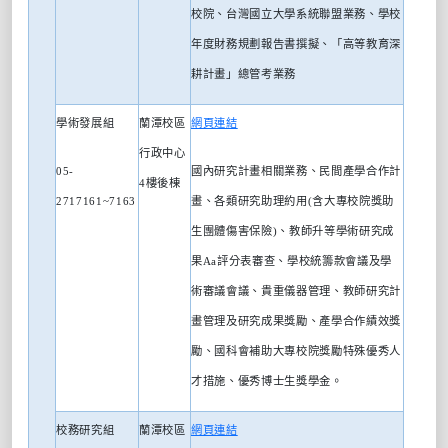
校院、台灣國立大學系統聯盟業務、學校
年度財務規劃報告書撰擬、「高等教育深
耕計畫」總管考業務
學術發展組
蘭潭校區
網頁連結
行政中心
05-
國內研究計畫相關業務、民間產學合作計
4
樓後棟
2717161~7163
畫、各類研究助理約用
(
含大專校院獎助
生團體傷害保險
)
、教師升等學術研究成
果
Aa
評分表審查、學校統籌款會議及學
術審議會議、貴重儀器管理、教師研究計
畫管理及研究成果獎勵、產學合作績效獎
勵、國科會補助大專校院獎勵特殊優秀人
才措施、優秀博士生獎學金。
校務研究組
蘭潭校區
網頁連結