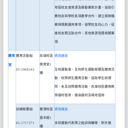
地區校友會資源及推動募款計畫，協助引
薦校友與學校各項產學合作、建立捐款檔
案與規劃運用事項、凝聚校友向心力，促
進校友間互助合作、其他資源發展相關事
項
體育
體育活動組
民雄校區
網頁連結
樂育堂
1
室
05-2068245
全校運動會、全校師生運動競賽及體育活
樓
動、校際師生體育活動、協助學生辦理
院、系及班際體育活動、民雄校區體育教
學器材借用、健身器材及場地借用
訓練競賽組
蘭潭校區
網頁連結
嘉禾館
1
05-2717271
本校運動代表隊之組訓與輔導、對外競
樓