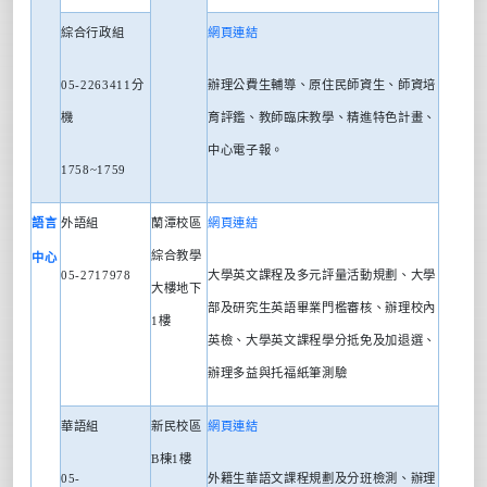
綜合行政組
網頁連結
05-2263411
分
辦理公費生輔導、原住民師資生、師資培
機
育評鑑、教師臨床教學、精進特色計畫、
中心電子報。
1758~1759
語言
外語組
蘭潭校區
網頁連結
綜合教學
中心
05-2717978
大學英文課程及多元評量活動規劃、大學
大樓地下
部及研究生英語畢業門檻審核、辦理校內
1
樓
英檢、大學英文課程學分抵免及加退選、
辦理多益與托福紙筆測驗
華語組
新民校區
網頁連結
B
棟
1
樓
05-
外籍生華語文課程規劃及分班檢測、辦理