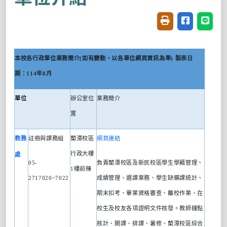
友善列印(開新視窗
分享至臉書(
分享至
本校各行政單位業務簡介
(
如有變動，以各單位網頁資訊為準
)
製表日
期：
114
年
8
月
單位
辦公室位
業務簡介
置
教務
註冊與課務組
蘭潭校區
網頁連結
行政大樓
處
05-
負責蘭潭校區及新民校區學生學籍管理、
1
樓前棟
2717020~7022
成績管理、選課業務、學生缺曠課統計、
期末扣考、畢業資格審查、離校作業、在
校生及校友各項證明文件核發。教師鐘點
核計、開課、排課、暑修、蘭潭校區綜合