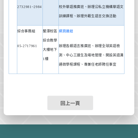
2732981~2984
校外華語推廣班、辦理公私立機構華語文
訓練課程、辦理外籍生語言交換活動
綜合事務組
蘭潭校區
網頁連結
綜合教學
05-2717961
辦理各類語言推廣班、辦理全球英語檢
大樓地下
測、中心工讀生及場地管理、開設英語溝
1
樓
通微學程課程、專兼任老師聘任事宜
回上一頁
:::