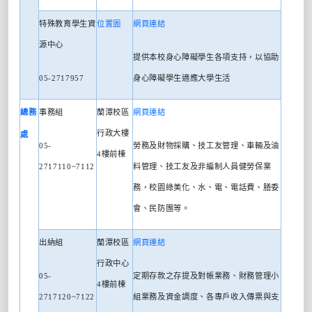
特殊教育學生資
位置圖
網頁連結
源中心
提供本校身心障礙學生各項支持，以協助
05-2717957
身心障礙學生適應大學生活
總務
事務組
蘭潭校區
網頁連結
行政大樓
處
05-
勞務及財物採購、技工友管理、車輛及油
4
樓前棟
2717110~7112
料管理、技工友及非編制人員健勞保業
務，校園綠美化、水、電、電話費、膳委
會、民防團等。
出納組
蘭潭校區
網頁連結
行政中心
05-
定期存款之存提及對帳業務、財務管理小
4
樓前棟
2717120~7122
組業務及資金調度、各專戶收入傳票與支