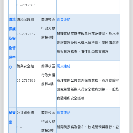
05-2717309
環境
環境保護組
蘭潭校區
網頁連結
行政大樓
保護
05-2717137
辦理實驗室廢液收集貯存及清除、飲水機
前棟
4
樓
及安
維護管理及飲水機水質檢驗、廁所清潔維
全管
護與管理稽查、毒性化學物質管理
理中
職業安全組
蘭潭校區
網頁連結
心
行政大樓
05-2717886
辦理校園公共意外保險業務、辦理實驗室
前棟
4
樓
研究生暨新進人員安全教育訓練、一般及
實驗場所安全巡檢
秘書
公共關係組
蘭潭校區
網頁連結
行政大樓
室
05-
新聞稿撰寫及發布、校訊編輯與發行、記
前棟
2
樓