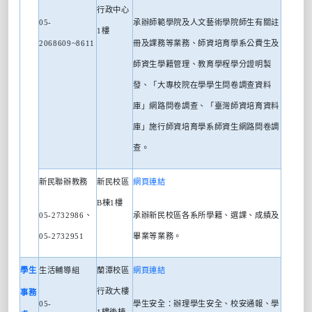
行政中心
05-
承辦師範學院及人文藝術學院師生有關註
1
樓
2068609~8611
冊及課務等業務、師資培育學系公費生及
師資生學籍管理、教育學程學分證明製
發、「大專校院在學學生問卷調查資料
庫」網路問卷調查、「臺灣師資培育資料
庫」施行師資培育學系師資生網路問卷調
查。
新民聯辦教務
新民校區
網頁連結
B
棟
1
樓
05-2732986
、
承辦新民校區各系所學籍、選課、成績及
05-2732951
畢業等業務。
學生
生活輔導組
蘭潭校區
網頁連結
行政大樓
事務
05-
學生安全：辦理學生安全、校安通報、學
1
樓後棟