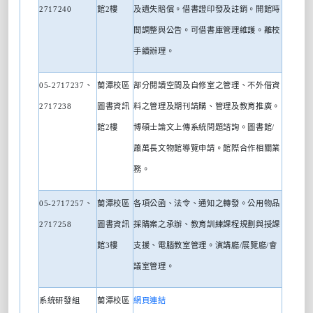
2717240
館
2
樓
及遺失賠償。借書證印發及註銷。開館時
間調整與公告。可借書庫管理維護。離校
手續辦理。
05-2717237
、
蘭潭校區
部分閱讀空間及自修室之管理、不外借資
2717238
圖書資訊
料之管理及期刊請購、管理及教育推廣。
館
2
樓
博碩士論文上傳系統問題諮詢。圖書館
/
蕭萬長文物館導覽申請。館際合作相關業
務。
05-2717257
、
蘭潭校區
各項公函、法令、通知之轉發。公用物品
2717258
圖書資訊
採購案之承辦、教育訓練課程規劃與授課
館
3
樓
支援、電腦教室管理。演講廳
/
展覽廳
/
會
議室管理。
系統研發組
蘭潭校區
網頁連結