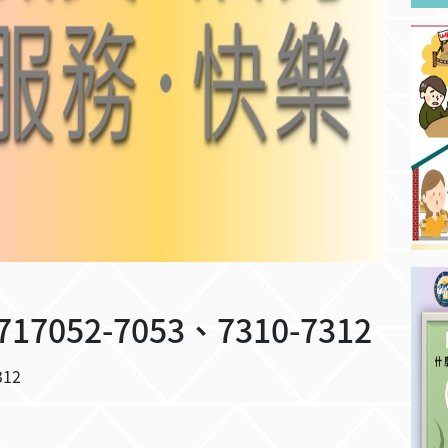
052-7053、7310-7312
312