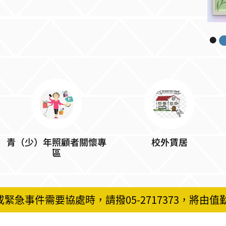
青（少）年照顧者關懷專
校外賃居
區
或緊急事件需要協處時，請撥05-2717373，將由值勤