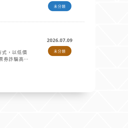
未分類
000元，另需
計指導費、論文
程的同學，請
2026.07.09
進修學制蘭潭
義大學進修學
未分類
方式，以低價
票券詐騙高風
籍謄本至臺灣
當管道廣為宣