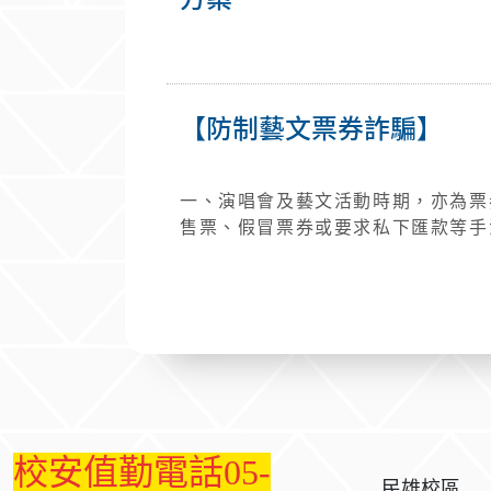
本人郵局局、帳號書寫於第二聯空白處即可。 三、就學貸款可貸項目及貸款金額，以
項目金額為限，住學校宿舍者依住宿費
繳交住宿契約影本給學校留存備查）
指導費)預計115年10月15日起可列印繳費單(依出納
貸款者，請先辦理學雜費減免，再持
【防制藝文票券詐騙】
務必先至師資培育中心開立學分證明，並確認繳
潭/新民校區日間學制請點選「國立
新民校區」；民雄校區日間學制請點
一、演唱會及藝文活動時期，亦為票
制民雄校區」。 六、辦理方式及須備資料: (一)同一教育階段第一次申貸者:學生本人及父或母(或監護人、
售票、假冒票券或要求私下匯款等手
保證人）2人攜帶國民身分證、印章
險接觸族群，為提升學生族群之辨識
銀行任一分行辦理。 (二)貸生活費者，須持縣市鄉鎮區公所核發之低收、中低收入戶證明正本至銀行臨櫃對
導，提醒師生於購買演唱會及藝文活動票券時提高
保。 七、申貸條件與付息：(★每學期3月/10月底前，以學生於臺銀所留電子郵件，通知所得查調結果超過
得打 165 查證！
120萬學生，繳交相關證明文件。) 家庭年所得 兄弟姊妹或子女數(未成年或成年且具正式學籍) 0位 1位以上
120萬元(含)以下 可申貸(在學期間免息) 可申貸(在學期間免息) 120萬元以上 (證明文件:戶籍謄本+已成年兄
弟姊妹/子女在學證明) 不可申貸 可申貸(在學期間免息) 八、請至生活輔導組網頁助學資源/就學貸款項下填
寫「就學貸款常識線上測驗」 ※就學貸款常識線上測驗網址
:::
話/網址： 校區 承辦單位 承辦人 電話 Email信箱 蘭潭/新民日間學制 生輔組 鍾小姐 05-2717053
life@mail.ncyu.edu.tw 蘭潭/新民進修學制 生輔組 何小姐 05-2717053 life@mail.ncyu.edu.tw 民雄
校安值勤電話05-
校區 聯合辦公室-學務 王小姐 05-2068605 tywang@mail.ncyu.edu.tw 輔導組 敬啟 學生事務處
民雄校區