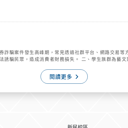
繳費單所註明之可貸款
金額申貸，校外租屋者(依租約月租金額，但不可高於35,
。貸款不足額部分及不可貸項目(如:語言輔導檢測費、設
組公告時程繳納)。 四、符合學雜費減免資格欲申請就學
減免後之註冊繳費單申辦就學貸款。如有選修師資培育課
費單上有顯示學分費後再辦理。 五、就讀校區學制點選：蘭
嘉義大學蘭潭新民校區」、進修學制請點選「國立嘉義大學
選「國立嘉義大學民雄校區」、進修學制請點選「國立嘉
券詐騙案件發生高峰期，常見透過社群平台、網路交易等
法誘騙民眾，造成消費者財務損失。 二、學生族群為藝文
，持繳費單、新式戶口名簿﹝包括詳細記事﹞或3個月內戶
能力，文化部製作追星購票防詐宣導圖卡，請本校透過適
警覺，避免落入詐騙陷阱。 提醒您：遇到可疑訊息，請記
閱讀更多
QR Code 九、各校區承辦單位/承辦人及聯絡電
新民校區