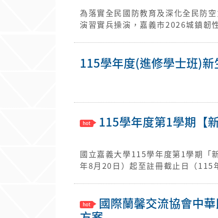
為落實全民國防教育及深化全民防空
演習實兵操演，嘉義市2026城鎮韌性
施，演習期間各區實施30分鐘警報
及國家通訊傳播委員會演練網路通訊
（場）站或民眾，若未依民防法第2
115學年度(進修學士班)
方政府得引用民防法第25條裁處新臺幣3萬元以上
布後，人員須進入避難設施，車輛靠邊停放。 店家/住宅：緊閉門窗、關閉瓦斯及電
者依《民防法》開
115學年度第1學期【
國立嘉義大學115學年度第1學期「新生」就學貸款申辦通知 115.
年8月20日）起至註冊截止日（115年9月4日）止 二、未於註冊繳費截止日(1
寄」下列資料視同未註冊： (蘭潭校區、新民校區→嘉義市學府路300號生活輔導組收；民雄校區→嘉義縣民
雄鄉文隆村85號民雄校區聯合辦公室-學務收) (一)貸款申請書第二聯(學校存執聯) 
國際蘭馨交流協會中華
宿費者需另檢附住宿契約影本。 (二)註冊繳費單(請勿繳費、勿撕開，整張寄回) 。 (三)第一次申貸者，將學
生本人郵局存簿封面影印本，裁剪「
方案