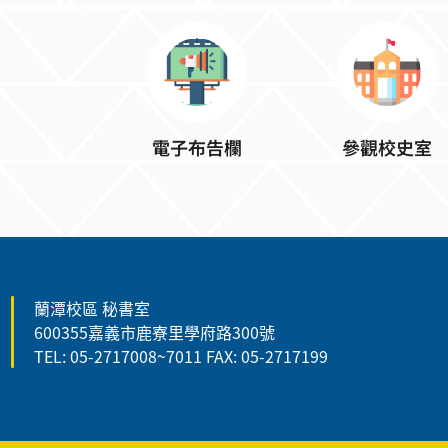
電子布告欄
參觀校史室
:::
蘭潭校區 秘書室
600355嘉義市鹿寮里學府路300號
TEL: 05-2717008~7011 FAX: 05-2717199