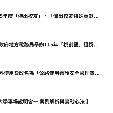
國立嘉義大學115年度「傑出校友」、「傑出校友特殊貢獻獎」、「榮譽校友」 及「校友熱心服務及貢獻獎」選拔
【轉知】桃園市政府地方稅務局舉辦115年「稅創藝」租稅短片創作競賽，總獎金超過9萬元！
嘉義大學嘉大校友會館AI所呈
嘉義大學校友會館座落於蘭潭校區
「木構、永續與開放交流」為核心理念
【轉知】汽車燃料使用費改名為「公路使用養護安全管理費」。
生、校友與訪客的校園新門戶。建築量
最新公告
2026.05.29
頂形塑森林意象，呼應嘉義大學深厚的
研究特色，展現自然與學術交融的精神。 立面
以大面積玻璃帷幕為特色，透過通透而
 嘉義大學專場說明會— 案例解析與實戰心法 】
情，建立室內活動與校園景觀之間的視
會館不僅是一座建築，更是一處向校園