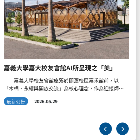
國立嘉義大學 函 地址：600355嘉義市鹿寮里學府路300
號 承辦人：張淑芬 電話：05-2717749 傳真：05-27177
46 電子信箱：fen0720@mail.ncyu.edu.tw 受文者：如
未分類
2026.05.20
正副本 發文日期：中華民國115年5月18日 發文字號：嘉
大秘字第1159002280號 速別：普通件 密等及解密條件
或保密期限： 附件：如說明三 主旨：
義大學傑出校友與傑出校友特殊貢獻獎
辦法」（含推薦表）暨辦理本校115年
「傑出校友特殊貢獻獎」、「榮譽校友
現之「美」
服務及貢獻獎」選拔活動，請查照並踴
說明： 一、依據115年5月12日本校1
嘉禾館前，以
會議決議辦理。 二、本(115)年度選
，作為迎接師
如下： (一)依據「國立嘉義大學傑出校友與傑出校友特殊
體以交錯木構屋
貢獻獎及榮譽校友選拔辦法」及「國立
農林背景與木構
心服務及貢獻獎選拔辦法」辦理。 (二
設計
至115年7月31日（星期五）下午5時
輕盈的建築表
(三)請備妥推薦表及相關佐證資料，郵
覺連結，使校友
室校友服務組（蘭潭校區行政中心2樓A01-2
與城市開放的交