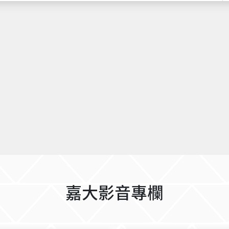
流介面。玻璃帷幕結合木質與金屬材料
代感的立面層次，在校園形成鮮明而具
象。 本案採用CLT屋頂、GLT膠合梁柱與木構牆體系
統，兼具結構美學、施工效率與低碳效
構建築固定碳排與綠色循環的永續價值
照與通風條件配置高窗與斜屋頂，引入
提供展覽、會議與交誼空間舒適且富木
驗，成為展現嘉大精神與校友凝聚力的重要地
嘉大校友會館日間模擬。 圖2：嘉大校友會館日間模擬
（側）。 圖3：嘉大校友會館夜間模擬。 圖4：嘉大校友
會館夜間模擬（側）。
嘉大影音專欄