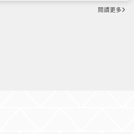
檢附修正條文對照表、選拔辦法及推薦
，呈現溫潤具現
閱讀更多
子檔請至秘書室校友服務組網頁／資訊
辨識度的公共形
項下下載（https://ppt.cc/fKkpmx）
益，展現現代木
。建築並依循日
自然光與通風，
質感的使用體
標。 圖1：