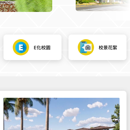
E化校園
校景花絮
國立嘉義大學115年度「傑出
校友特殊貢獻獎」、「榮譽校友
熱心服務及貢獻獎」選拔