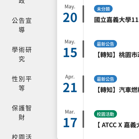
政
May.
未分類
20
公告宣
導
May.
最新公告
15
學術研
究
Apr.
性別平
最新公告
21
等
保護智
Mar.
校園活動
財
17
【 ATCC X
校園活