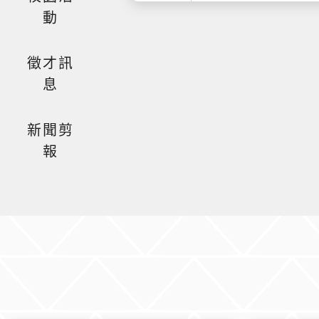
動
徵才訊
息
新聞剪
報