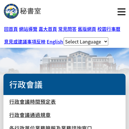
回首頁
網站導覽
嘉大首頁
常見問答
舊版網頁
校園行事曆
意見或建議事項反映
English
行政會議
行政會議時間預定表
行政會議通過規章
各行政單位業務簡報及業務諮詢窗口