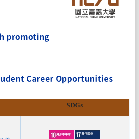
gh promoting
udent Career Opportunities
SDGs