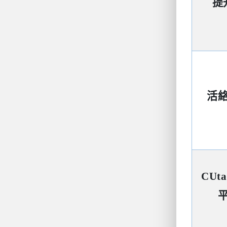
提
活
CUta