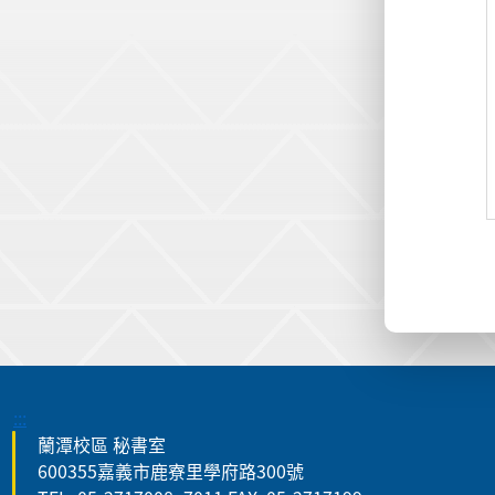
:::
蘭潭校區 秘書室
600355嘉義市鹿寮里學府路300號