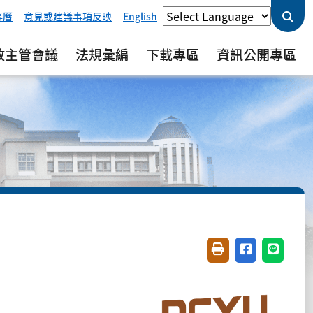
事曆
意見或建議事項反映
English
政主管會議
法規彙編
下載專區
資訊公開專區
友善列印(開新視窗)
分享至臉書(開
分享至 L