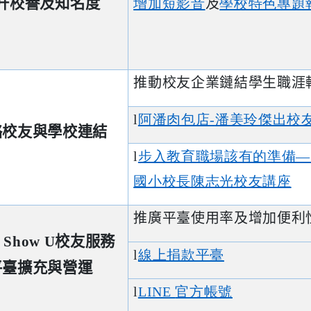
升校譽及知名度
增加短影音
及
學校特色專題
推動校友企業鏈結學生職涯
l
阿潘肉包店-
潘美玲傑出校
絡校友與學校連結
l
步入教育職場該有的準備—
國小校長陳志光校友講座
推廣平臺使用率及增加便利
 Show U
校友服務
l
線上捐款平臺
平臺擴充與營運
l
LINE
官方帳號