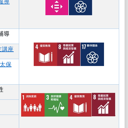
報導
輔導
友講座
太保
性