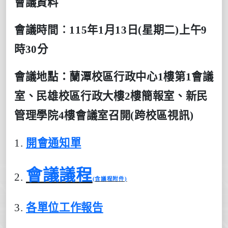
會議資料
會議時間︰
115
年1月13日
(
星期二
)上
午9
時30分
會議地點：蘭潭校區行政中心
1
樓第
1
會議
室、民雄校區行政大樓
2
樓簡報室、新民
管理學院
4
樓會議室召開
(跨校區
視訊
)
1.
開會通
知
單
會議議
程
2.
(
含議程附
件
)
3.
各單位工作報告