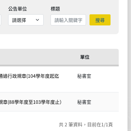
公告單位
標題
搜尋
單位
過行政規章(104學年度起迄
秘書室
章(88學年度至103學年度止）
秘書室
共
2
筆資料，目前在
1
/1頁