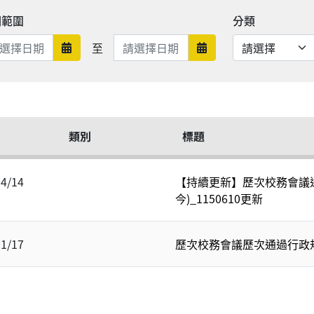
期範圍
分類
日期範圍結束
至
日期範圍開始
日期範圍結束
類別
標題
04/14
【持續更新】歷次校務會議通
今)_1150610更新
01/17
歷次校務會議歷次通過行政規