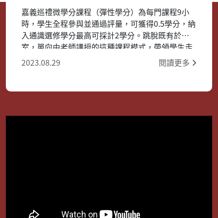
嘉義巡禮微學分課程（彈性學分）為每門課程9小
時，學生全程參與並通過評量，可獲得0.5學分，納
入通識選修學分最高可採計2學分。跳脫既有於教
室，單向由老師講授的這種課程模式，帶領學生走
到真實的場域裡，進行跨領域的學習，瞭解當地的
2023.08.29
閱讀更多
歷史文化，也結合了部分的科技，隨著各項產業的
加值應用成為眾多產業發展的對焦，跨領域視野的
開拓與人才培養是人力資本養成的趨勢。 創新多元
的課程我們都規劃好了，就等你來啟動這個自主學
習的歷程。 跟著嘉大腳步．嘉義巡禮 Discovering
Chiayi Follow NCYU 歡迎同學加入我們！ #嘉義大
學 #微學分課程 #跨領域學習 #嘉義巡禮