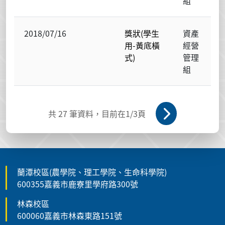
組
2018/07/16
獎狀(學生
資產
用-黃底橫
經營
式)
管理
組
共
27
筆資料，目前在
1
/3頁
蘭潭校區(農學院、理工學院、生命科學院)
600355嘉義市鹿寮里學府路300號
林森校區
600060嘉義市林森東路151號