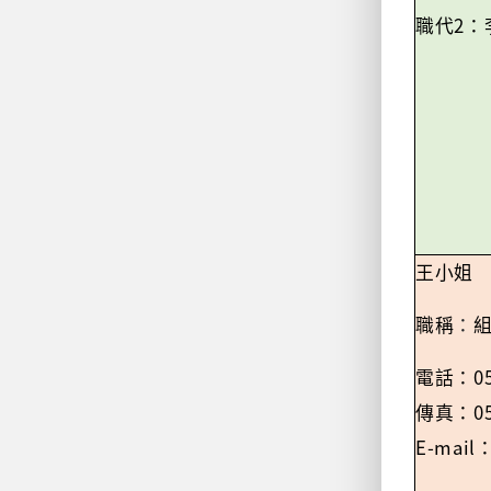
2
職代
：
王小姐
職稱
：
0
電話：
0
傳真：
E-mail