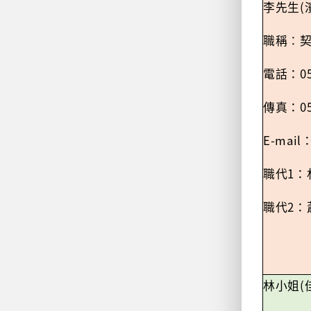
(
李先生
職稱
：
0
電話：
0
傳真：
E-mail
1
職代
：
2
職代
：
(
林小姐