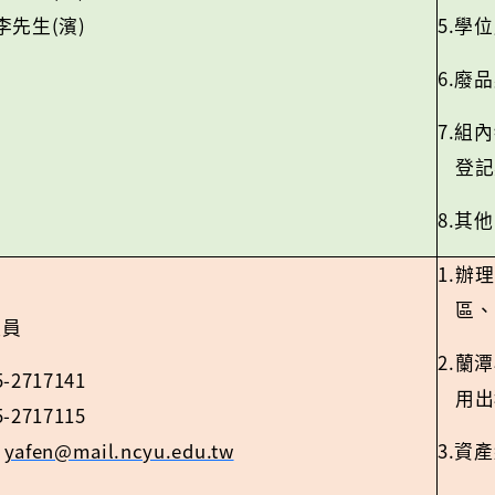
(
)
5.
李先生
濱
學位
6.
廢品
7.
組內
登記
8.
其他
1.
辦理
區、
組員
2.
蘭潭
5-2717141
用出
5-2717115
yafen@mail.ncyu.edu.tw
3.
：
資產