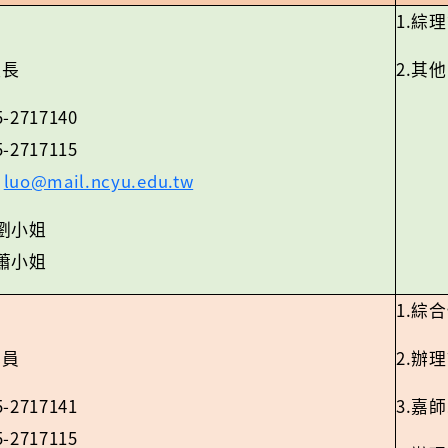
1.
綜理
2.
組長
其他
5-2717140
5-2717115
luo
@mail.ncyu.edu.tw
：
劉小姐
蕭小姐
1.
綜合
2.
專員
辦理
5-2717141
3.
嘉師
5-2717115