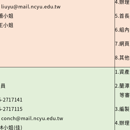
4.
辦理
liuyu@mail.ncyu.edu.tw
：
5.
蕭小姐
首長
王小姐
6.
組內
7.
網頁
8.
其他
1.
資產
2.
組員
蘭潭
等審
5-2717141
5-2717115
3.
編製
conch@mail.ncyu.edu.tw
：
4.
辦理
(
)
林小姐
佳