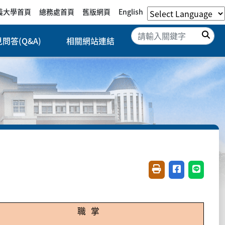
義大學首頁
總務處首頁
舊版網頁
English
搜
問答(Q&A)
相關網站連結
友善列印(開新視窗)
分享至臉書(開
分享至 L
職
掌