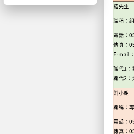
羅先生
職稱
：
0
電話：
0
傳真：
E-mail
1
職代
：
2
職代
：
劉小姐
職稱
：
0
電話：
0
傳真：