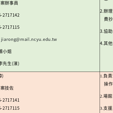
專案辦事員
2.
辦理
5-2717142
費抄
5-2717115
3.
協助
jiarong@mail.ncyu.edu.tw
：
4.
其他
蕭小姐
(
)
李先生
濱
)
璋
1.
負責
操作
專案技佐
2.
場館
5-2717141
5-2717115
3.
支援