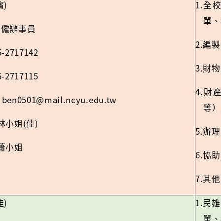
)
1.
濱
全
單、
契僱辦事員
2.
編製
5-2717142
3.
財物
5-2717115
4.
財
ben0501@mail.ncyu.edu.tw
：
等）
(
)
林小姐
佳
5.
辦理
蕭小姐
6.
協助
7.
其他
)
1.
佳
民雄
單、