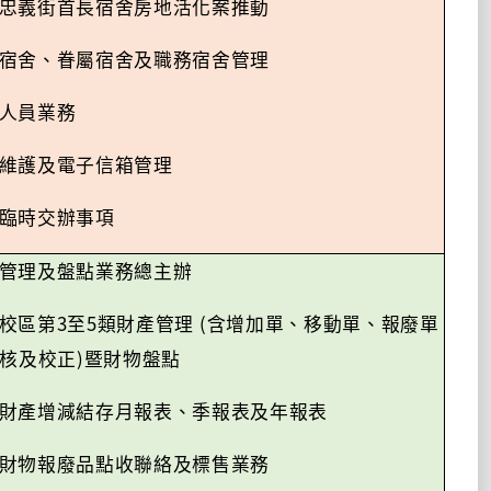
忠義街首長宿舍房地活化案推動
宿舍、眷屬宿舍及
職務
宿舍管理
人員業務
維護及電子信箱管理
臨時交辦事項
管理及盤點業務總主辦
3
5
(
校區第
至
類財產管理
含增加單、移動單、報廢單
)
核及校正
暨財物盤點
財產增減結存月報表、季報表及年報表
財物報廢品點收聯絡及標售業務