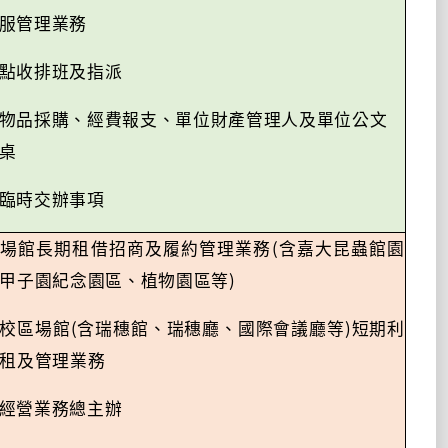
服管理業務
點收排班及指派
物品採購、經費報支、單位財產管理人及單位公文
桌
臨時交辦事項
(
場館長期租借招商及履約管理業務
含嘉大昆蟲館園
)
甲子園紀念園區、植物園區等
(
)
校區場館
含
瑞穗館、瑞穗廳、國際會議廳等
短期利
租及管理業務
經營業務總主辦