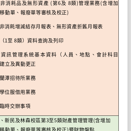
(
6
8
)
(
校非消耗品及無形資產
第
及
類
管理業務
含增加
)
移動單、報廢單等審核及校正
非消耗增減結存月報表、無形資產折舊月報表
1
8
（
至
類）資料查詢及列印
產資訊管理系統基本資料（人員、地點、會計科目
建立及異動更正
蘭潭招待所業務
學位服借用業務
臨時交辦事項
3
5
(
、新民及林森校區第
至
類財產管理管理
含增加
)
移動單、報廢單等審核及校正
暨財物盤點