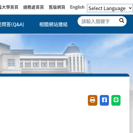
義大學首頁
總務處首頁
舊版網頁
English
搜
問答(Q&A)
相關網站連結
友善列印(開新視窗)
分享至臉書(開
分享至 L