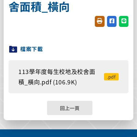
舍面積_橫向
友善列印(開新視窗
分享至臉書(
分享至
檔案下載
113學年度每生校地及校舍面
.pdf
積_橫向.pdf (106.9K)
回上一頁