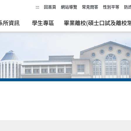
:::
回首頁
網站導覽
常見問答
性別平等
防
系所資訊
學生專區
畢業離校(碩士口試及離校常