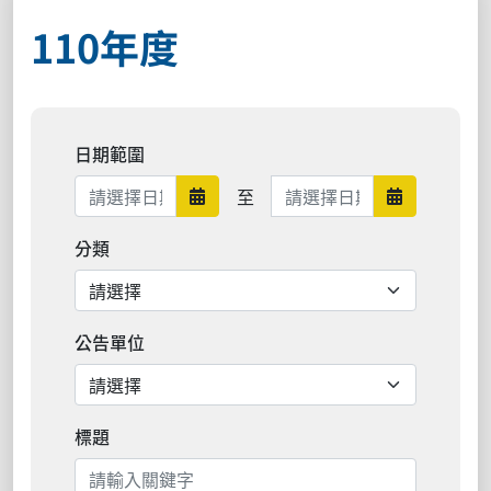
110年度
日期範圍
日期範圍結束
至
日期範圍開始
日期範圍結
分類
公告單位
標題