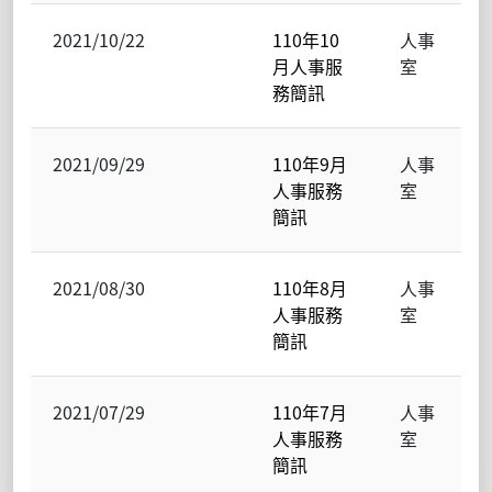
2021/10/22
110年10
人事
月人事服
室
務簡訊
2021/09/29
110年9月
人事
人事服務
室
簡訊
2021/08/30
110年8月
人事
人事服務
室
簡訊
2021/07/29
110年7月
人事
人事服務
室
簡訊