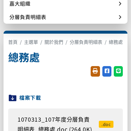
嘉大組織
分層負責明細表
首頁
主選單
關於我們
分層負責明細表
總務處
總務處
友善列印(開新視窗
分享至臉書(
分享至
檔案下載
1070313_107年度分層負責
.doc
明細表_總務處.doc (264.0K)