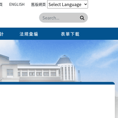
頁
ENGLISH
舊版網頁
搜尋
計
法規彙編
表單下載