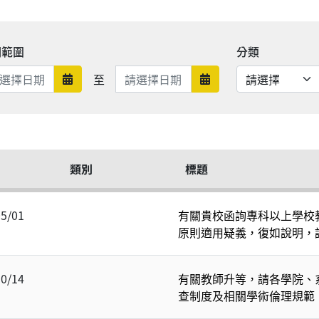
期範圍
分類
日期範圍結束
至
日期範圍開始
日期範圍結束
類別
標題
05/01
有關貴校函詢專科以上學校
原則適用疑義，復如說明，
10/14
有關教師升等，請各學院、
查制度及相關學術倫理規範