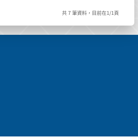
共
7
筆資料，目前在
1
/1頁