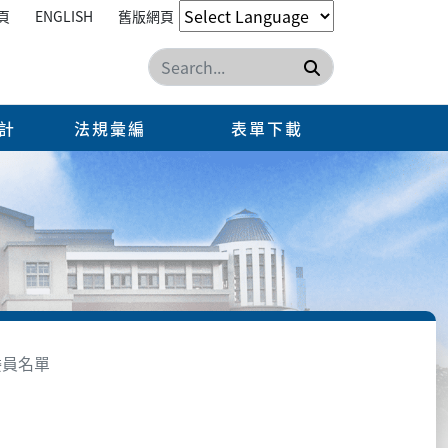
頁
ENGLISH
舊版網頁
搜尋
計
法規彙編
表單下載
委員名單