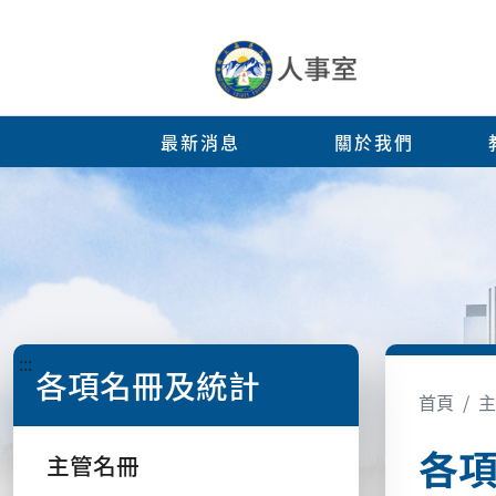
最新消息
關於我們
:::
各項名冊及統計
首頁
主
各
主管名冊