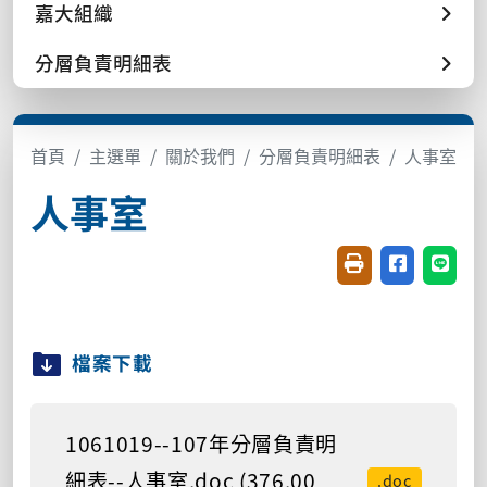
嘉大組織
分層負責明細表
首頁
主選單
關於我們
分層負責明細表
人事室
人事室
友善列印(開新視窗
分享至臉書(
分享至
檔案下載
1061019--107年分層負責明
細表--人事室.doc (376.00
.doc