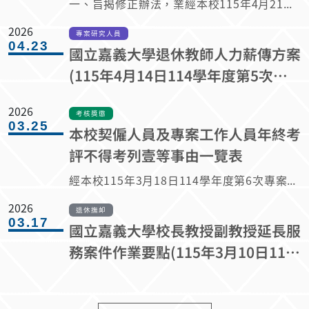
一、旨揭修正辦法，業經本校115年4月21日114學年度第7次校教師評審委員會審議通過。 二、為因應實務上於申請休假研究計算服務年資時，除依旨揭辦法第3條規定核算教授年資，復依同辦法第5條及第6條應扣除情形外，歷次申請並實施之休假研究期間，亦應扣除。爰予修正本辦法第6條規定，增列應扣除年資之情形，包含歷次休假研究期間。
2026
專案研究人員
04.23
國立嘉義大學退休教師人力薪傳方案
(115年4月14日114學年度第5次行
政會議審議通過)暨契約書(115年04
2026
月21日114學年度第7次校教評會審
考核獎懲
03.25
本校契僱人員及專案工作人員年終考
議通過)
評不得考列壹等事由一覽表
經本校115年3月18日114學年度第6次專案人員甄審及考評委員會審議通過。
2026
退休撫卹
03.17
國立嘉義大學校長教授副教授延長服
務案件作業要點(115年3月10日114
學年度第2學期第1次校務會議審議
通過)