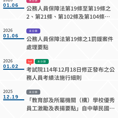
未分類
01.06
公務人員保障法第19條至第19條之
2、第21條、第102條及第104條修
正條文，業經總統於114年7月9日修
2026
正公布，自115年1月9日施行。
未分類
01.06
公務人員保障法第19條之1罰鍰案件
處理要點
2026
未分類
01.02
考試院114年12月18日修正發布之公
務人員考績法施行細則
2025
未分類
12.19
「教育部及所屬機關（構）學校優秀
員工激勵及表揚要點」自中華民國
115年1月1日停止適用