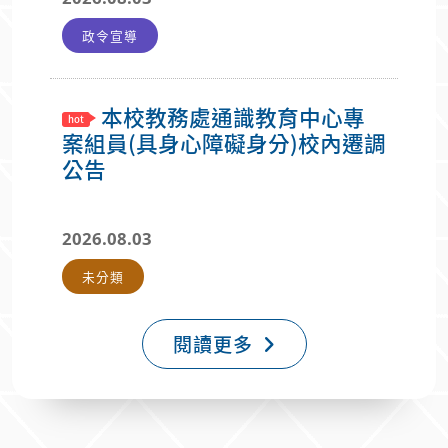
器」，公立學校退休教職員亦可利用。
政令宣導
二、旨揭試算器置於銓敘部全球資訊網站
(https://www.mocs.gov.tw)/熱門推
薦/公務人員退休金試算器/項下。
本校教務處通識教育中心專
案組員(具身心障礙身分)校內遷調
公告
2026.08.03
未分類
閱讀更多