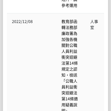
參考運用
2022/12/08
教育部函
人事
轉法務部
室
廉政署為
加強各機
關對公職
人員利益
衝突迴避
法第14條
規定之認
知，檢送
「公職人
員利益衝
突迴避法
第14條適
用疑義說
明」