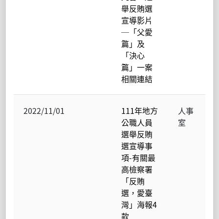
舉反賄選
宣導影片
─「父愛
篇」及
「決心
篇」一案
相關連結
2022/11/01
111年地方
人事
公職人員
室
選舉反賄
選宣導事
項-有關最
高檢察署
「反賄
選，愛臺
灣」海報4
款