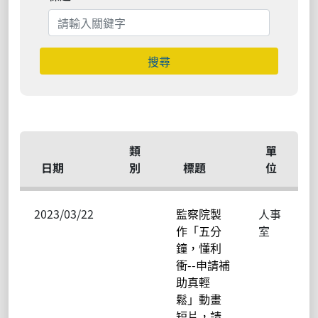
搜尋
類
單
日期
別
標題
位
2023/03/22
監察院製
人事
作「五分
室
鐘，懂利
衝--申請補
助真輕
鬆」動畫
短片，請