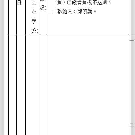
費，已繳會費概不退還。
日
工
處
)
二、聯絡人：郭明勳。
程
學
系
)