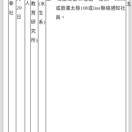
人
拳
教
(
水
五
20
或臉書太極
108
或
line
聯絡通知社
社
育
生
日
員。
研
系
)
究
所
)