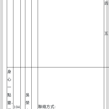
身
心
一
點
吳
靈
-
榮
聯絡方式
:
104