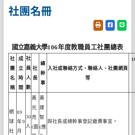
社團名冊
友善列印(開新視窗
分享至臉書(
分享至
國立嘉義大學
106
年度教職員工社團總表
社
社
成
1
總
員
團
立
社
入社或聯絡方式、聯絡人、社團網頁
幹
人
名
時
長
等
事
數
稱
間
黃
黃
光
建
網
89
30
亮
智
球
與社長或總幹事登記繳費事宜。
年
9
人
(
園
(
應
社
月