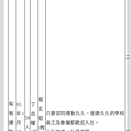
楊
有
丁
95
玄
氧
只要認同運動久久，健康久久的學校
年
1
志
59
姐
運
月
員工及眷屬都歡迎入社。
權
人
(
教