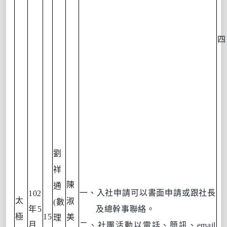
四
劉
祥
陳
通
一、入社申請可以書面申請或跟社長
102
太
淑
(
數
年
5
及總幹事聯絡。
極
15
美
理
月
二、社團活動以電話、簡訊、
email