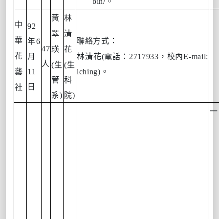
bin/
。
黃
林
中
92
翠
清
華
聯絡方式：
年
6
47
瑛
花
花
月
林清花
(
電話：
2717933
，校內
E-mail:
人
(
生
(
生
藝
11
lching)
。
管
科
日
社
系
)
院
)
一