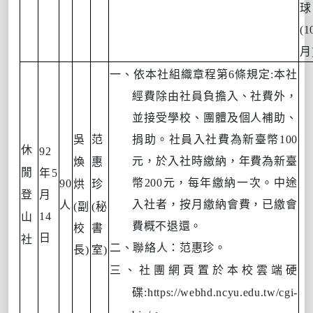
球
(1
月
一、依本社組織章程第
6
條規定
:
本社
經費除由社員負擔入、社費外，
並接受學校、團體及個人補助、
吳
范
捐助。社員入社費為新臺幣
100
休
92
元，於入社時繳納，年費為新臺
煥
惠
閒
年
5
幣
200
元，每年繳納一次。中途
90
烘
珍
登
月
入社者，按月繳納會費，已繳會
人
(
副
(
秘
14
山
費概不退還。
校
書
日
社
二、聯絡人：范惠珍。
長
)
室
)
三、社團網頁置於本校雲端硬
碟
:https://webhd.ncyu.edu.tw/cgi-