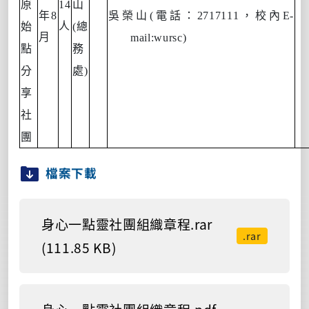
原
14
山
年
8
吳榮山
(
電話：
2717111
，校內
E-
人
始
(
總
月
mail:wursc)
點
務
分
處
)
享
社
團
檔案下載
身心一點靈社團組織章程.rar
.rar
(111.85 KB)