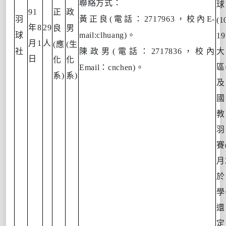
聯絡方式：
球
91
正
政
羽
黃正良
(
電話：
2717963
，校內
E-
(1
年
8
29
良
男
球
mail:clhuang)
。
19
月
1
人
(
應
(
生
社
陳政男
(
電話：
2717836
，校內
大
日
化
化
區
Email
：
cnchen)
。
系
)
系
)
及
國
教
羽
賽
月
於
學
還
定