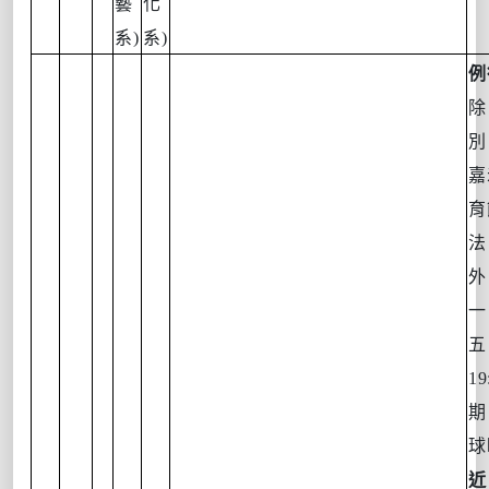
藝
化
系
)
系
)
例
除
別
嘉
育
外
一
19
期
球
近