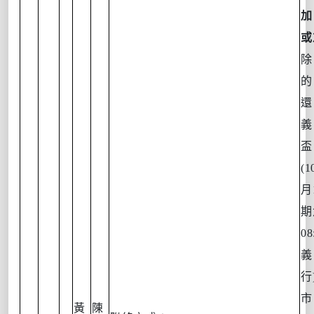
加
或
除
的
還
義
盃
(1
月
期
08
義
行
市
黃
陳