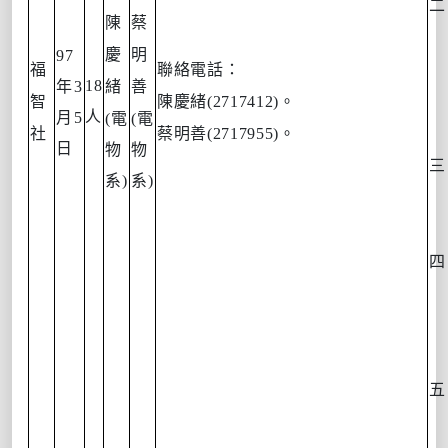
二
陳
蔡
慶
明
97
福
聯絡電話：
18
年
3
緒
善
智
陳慶緒
(2717412)
。
人
月
5
(
電
(
電
社
蔡明善
(
271
7955)
。
日
物
物
三
系
)
系
)
四
五