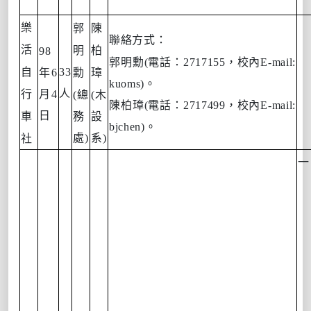
樂
郭
陳
聯絡方式：
活
明
柏
98
郭明勳
(
電話：
2717155
，校內
E-mail:
自
33
年
6
勳
璋
kuoms)
。
人
行
月
4
(
總
(
木
陳柏璋
(
電話：
2717499
，校內
E-mail:
日
車
務
設
bjchen)
。
處
)
系
)
社
一