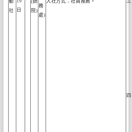
19
動
入社方式：社員推薦。
(
師
務
日
社
院
)
處
)
四