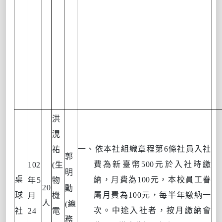
洪
滉
一、依本社組織章程第
6
條社員入社
祐
郭
費為新臺幣
500
元於入社時繳
102
(
生
明
桌
納，月費為
100
元，本校員工眷
年
5
物
20
勳
球
屬月費為
100
元，每半年繳納一
月
機
人
(
總
次。中途入社者，按月繳納會
社
24
電
務