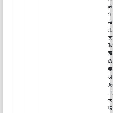
嘉
法
友
聚
預
的
義
羽
賽
月
大
職