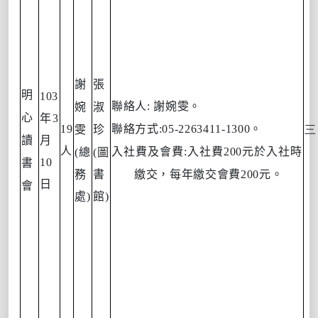
謝
張
明
103
聯絡人
:
謝婉雯。
婉
淑
心
年
3
19
聯絡方式
:05-2263411-1300
。
雯
珍
讀
月
人
入社費及會費
:
入社費
200
元於入社時
(
總
(
圖
10
書
務
書
繳交，每年繳交會費
200
元。
日
會
處
)
館
)