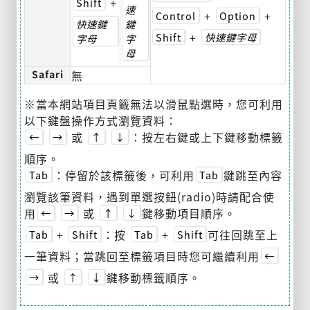
+
Shift
速
+
+
Control
Option
快速鍵
鍵
+
Shift
快速鍵字母
字母
字
母
Safari
無
※當本網站項目頁籤無法以滑鼠點選時，您可利用
以下鍵盤操作方式瀏覽資料：
或
：按左右鍵或上下鍵移動標籤
←
→
↑
↓
順序。
：停留於該標籤後，可利用
鍵跳至內容
Tab
Tab
瀏覽該筆資料，遇到單選按鈕(radio)時請配合使
用
或
鍵移動項目順序。
←
→
↑
↓
+
：按
+
可往回跳至上
Tab
Shift
Tab
Shift
一筆資料；當跳回至標籤項目時您可繼續利用
←
或
鍵移動標籤順序。
→
↑
↓