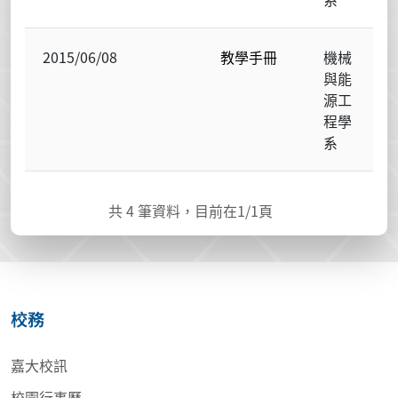
2015/06/08
教學手冊
機械
與能
源工
程學
系
共
4
筆資料，目前在
1
/1頁
校務
嘉大校訊
校園行事曆