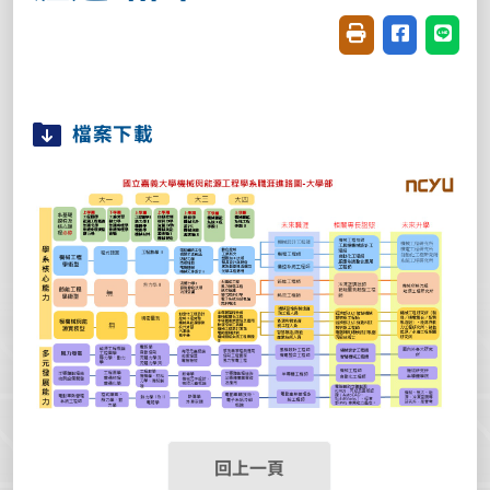
友善列印(開新視窗
分享至臉書(
分享至
檔案下載
回上一頁